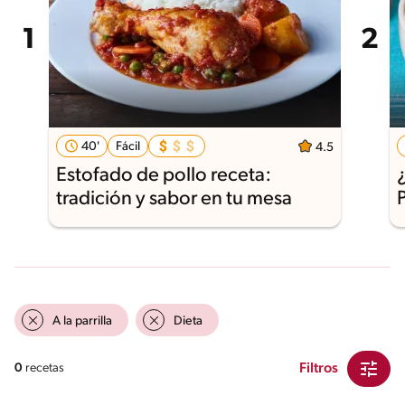
40'
Fácil
4.5
Estofado de pollo receta:
tradición y sabor en tu mesa
A la parrilla
Dieta
Filtros
0
recetas