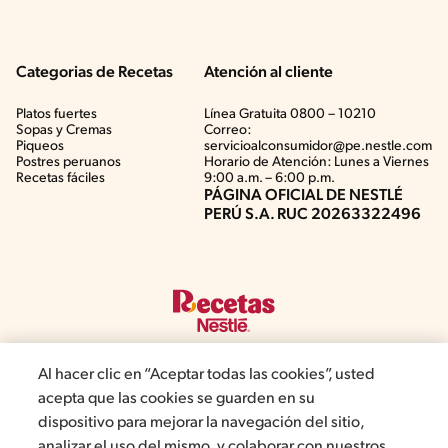
Categorias de Recetas
Atención al cliente
Platos fuertes
Línea Gratuita 0800 – 10210
Sopas y Cremas
Correo:
Piqueos
servicioalconsumidor@pe.nestle.com
Postres peruanos
Horario de Atención: Lunes a Viernes
Recetas fáciles
9:00 a.m. – 6:00 p.m.
PÁGINA OFICIAL DE NESTLÉ
PERÚ S.A. RUC 20263322496
Al hacer clic en “Aceptar todas las cookies”, usted
acepta que las cookies se guarden en su
©2019, Nestlé. Marcas registradas por Société del Produits Nestlé,
dispositivo para mejorar la navegación del sitio,
S.A. Vevey (Suiza)
analizar el uso del mismo, y colaborar con nuestros