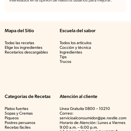
interesados en la opinión de nuestros usuarios para mejorar.
Mapa del Sitio
Escuela del sabor
Todas las recetas
Todos los artículos
Elige los ingredientes
Cocción y técnica
Recetarios descargables
Ingredientes
Tips
Trucos
Categorias de Recetas
Atención al cliente
Platos fuertes
Línea Gratuita 0800 – 10210
Sopas y Cremas
Correo:
Piqueos
servicioalconsumidor@pe.nestle.com
Postres peruanos
Horario de Atención: Lunes a Viernes
Recetas fáciles
9:00 a.m. – 6:00 p.m.