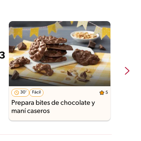
30'
Fácil
5
Prepara bites de chocolate y
T
maní caseros