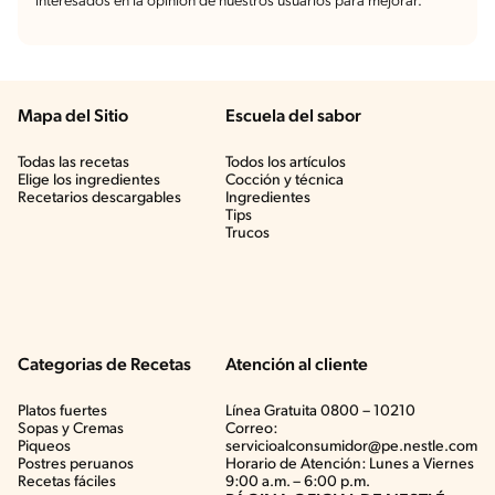
interesados en la opinión de nuestros usuarios para mejorar.
Mapa del Sitio
Escuela del sabor
Todas las recetas
Todos los artículos
Elige los ingredientes
Cocción y técnica
Recetarios descargables
Ingredientes
Tips
Trucos
Categorias de Recetas
Atención al cliente
Platos fuertes
Línea Gratuita 0800 – 10210
Sopas y Cremas
Correo:
Piqueos
servicioalconsumidor@pe.nestle.com
Postres peruanos
Horario de Atención: Lunes a Viernes
Recetas fáciles
9:00 a.m. – 6:00 p.m.