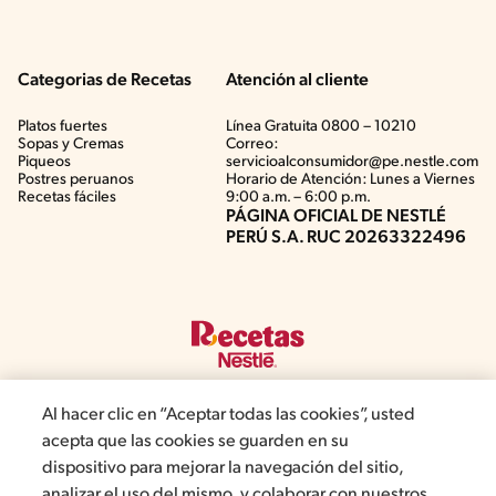
Categorias de Recetas
Atención al cliente
Platos fuertes
Línea Gratuita 0800 – 10210
Sopas y Cremas
Correo:
Piqueos
servicioalconsumidor@pe.nestle.com
Postres peruanos
Horario de Atención: Lunes a Viernes
Recetas fáciles
9:00 a.m. – 6:00 p.m.
PÁGINA OFICIAL DE NESTLÉ
PERÚ S.A. RUC 20263322496
Al hacer clic en “Aceptar todas las cookies”, usted
acepta que las cookies se guarden en su
©2019, Nestlé. Marcas registradas por Société del Produits Nestlé,
dispositivo para mejorar la navegación del sitio,
S.A. Vevey (Suiza)
analizar el uso del mismo, y colaborar con nuestros