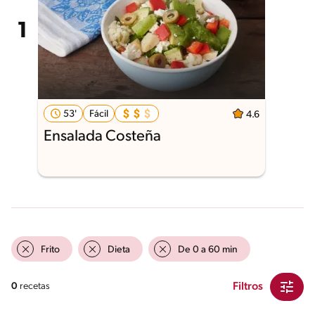
53'
Fácil
4.6
Ensalada Costeña
Frito
Dieta
De 0 a 60 min
Filtros
0
recetas