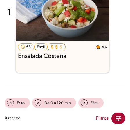
53'
Fácil
4.6
Ensalada Costeña
Frito
De 0 a 120 min
Fácil
Filtros
0
recetas