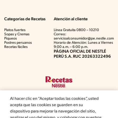
Categorias de Recetas
Atención al cliente
Platos fuertes
Línea Gratuita 0800 – 10210
Sopas y Cremas
Correo:
Piqueos
servicioalconsumidor@pe.nestle.com
Postres peruanos
Horario de Atención: Lunes a Viernes
Recetas fáciles
9:00 a.m. – 6:00 p.m.
PÁGINA OFICIAL DE NESTLÉ
PERÚ S.A. RUC 20263322496
Al hacer clic en “Aceptar todas las cookies”, usted
acepta que las cookies se guarden en su
©2019, Nestlé. Marcas registradas por Société del Produits Nestlé,
dispositivo para mejorar la navegación del sitio,
S.A. Vevey (Suiza)
analizar el uso del mismo, y colaborar con nuestros