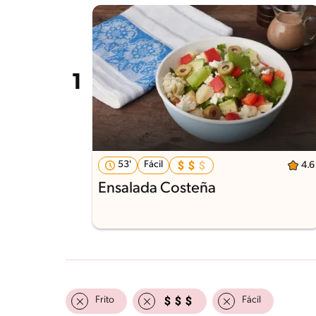
53'
Fácil
4.6
Ensalada Costeña
Frito
Fácil