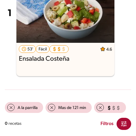
53'
Fácil
4.6
Ensalada Costeña
A la parrilla
Mas de 121 min
Filtros
0
recetas