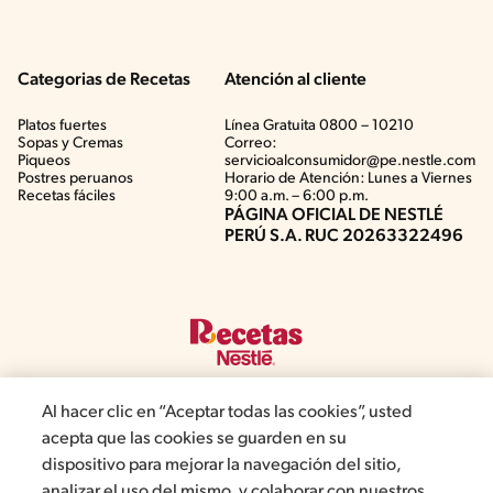
Categorias de Recetas
Atención al cliente
Platos fuertes
Línea Gratuita 0800 – 10210
Sopas y Cremas
Correo:
Piqueos
servicioalconsumidor@pe.nestle.com
Postres peruanos
Horario de Atención: Lunes a Viernes
Recetas fáciles
9:00 a.m. – 6:00 p.m.
PÁGINA OFICIAL DE NESTLÉ
PERÚ S.A. RUC 20263322496
Al hacer clic en “Aceptar todas las cookies”, usted
acepta que las cookies se guarden en su
©2019, Nestlé. Marcas registradas por Société del Produits Nestlé,
dispositivo para mejorar la navegación del sitio,
S.A. Vevey (Suiza)
analizar el uso del mismo, y colaborar con nuestros