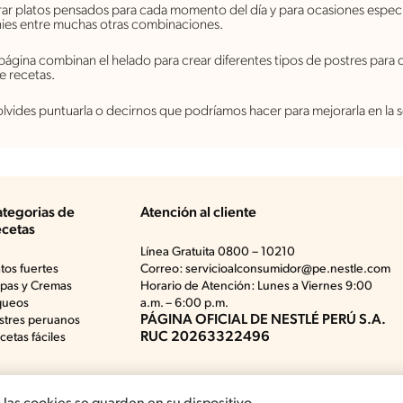
ar platos pensados para cada momento del día y para ocasiones especi
wnies entre muchas otras combinaciones.
página combinan el helado para crear diferentes tipos de postres para 
e recetas.
 olvides puntuarla o decirnos que podríamos hacer para mejorarla en la
tegorias de
Atención al cliente
cetas
Línea Gratuita 0800 – 10210
atos fuertes
Correo: servicioalconsumidor@pe.nestle.com
pas y Cremas
Horario de Atención: Lunes a Viernes 9:00
queos
a.m. – 6:00 p.m.
PÁGINA OFICIAL DE NESTLÉ PERÚ S.A.
stres peruanos
RUC 20263322496
cetas fáciles