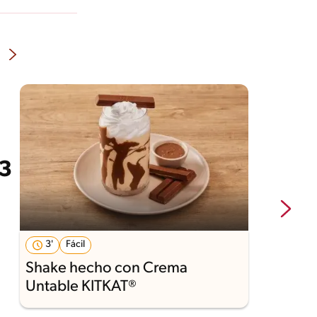
3'
Fácil
Shake hecho con Crema
P
Untable KITKAT®