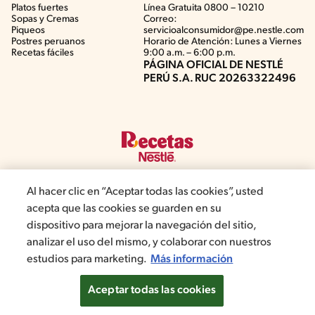
Platos fuertes
Línea Gratuita 0800 – 10210
Sopas y Cremas
Correo:
Piqueos
servicioalconsumidor@pe.nestle.com
Postres peruanos
Horario de Atención: Lunes a Viernes
Recetas fáciles
9:00 a.m. – 6:00 p.m.
PÁGINA OFICIAL DE NESTLÉ
PERÚ S.A. RUC 20263322496
Al hacer clic en “Aceptar todas las cookies”, usted
acepta que las cookies se guarden en su
©2019, Nestlé. Marcas registradas por Société del Produits Nestlé,
dispositivo para mejorar la navegación del sitio,
S.A. Vevey (Suiza)
analizar el uso del mismo, y colaborar con nuestros
estudios para marketing.
Más información
Términos y Condiciones de Promociones
Aviso de privacidad
Términos y Condiciones de Web
Normas de convivencia
Configuración de cookies
Aceptar todas las cookies