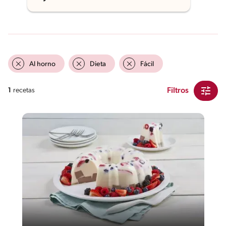
Al horno
Dieta
Fácil
Filtros
1
recetas