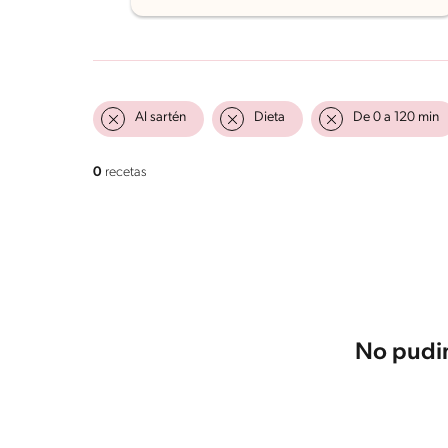
Al sartén
Dieta
De 0 a 120 min
0
recetas
No pudim