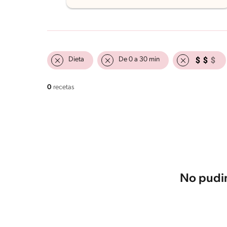
Dieta
De 0 a 30 min
0
recetas
No pudim