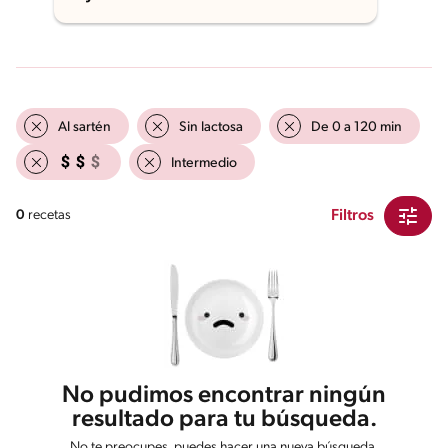
Al sartén
Sin lactosa
De 0 a 120 min
Intermedio
Filtros
0
recetas
No pudimos encontrar ningún
resultado para tu búsqueda.
No te preocupes, puedes hacer una nueva búsqueda.