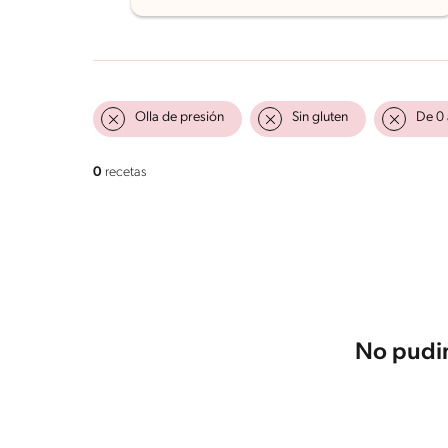
Olla de presión
Sin gluten
De 0 
0
recetas
No pudim