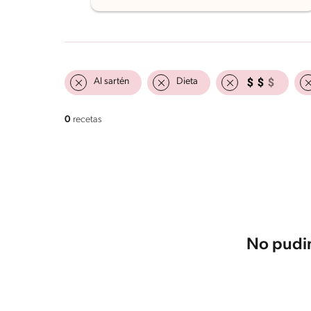
Al sartén
Dieta
0
recetas
No pudim