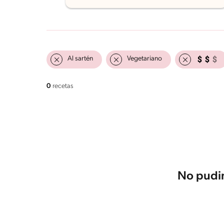
Al sartén
Vegetariano
0
recetas
No pudim