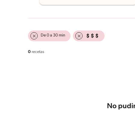
De 0 a 30 min
0
recetas
No pudim