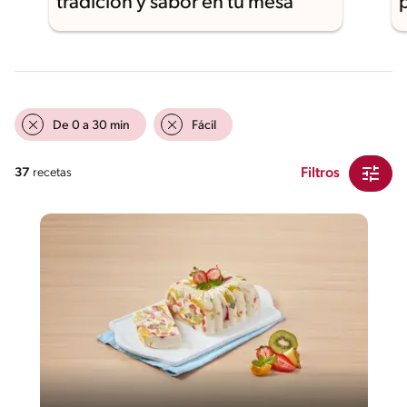
tradición y sabor en tu mesa
De 0 a 30 min
Fácil
Filtros
37
recetas