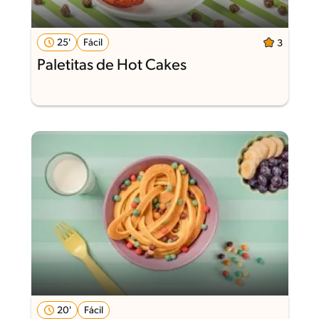
25'
Fácil
3
Paletitas de Hot Cakes
20'
Fácil