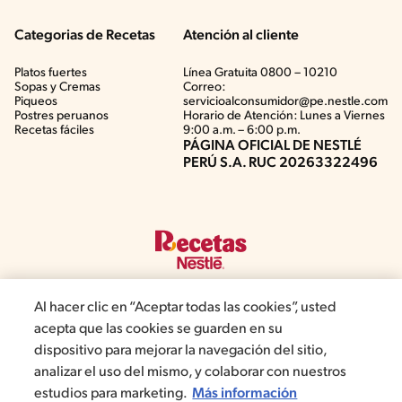
Categorias de Recetas
Atención al cliente
Platos fuertes
Línea Gratuita 0800 – 10210
Sopas y Cremas
Correo:
Piqueos
servicioalconsumidor@pe.nestle.com
Postres peruanos
Horario de Atención: Lunes a Viernes
Recetas fáciles
9:00 a.m. – 6:00 p.m.
PÁGINA OFICIAL DE NESTLÉ
PERÚ S.A. RUC 20263322496
Al hacer clic en “Aceptar todas las cookies”, usted
acepta que las cookies se guarden en su
©2019, Nestlé. Marcas registradas por Société del Produits Nestlé,
dispositivo para mejorar la navegación del sitio,
S.A. Vevey (Suiza)
analizar el uso del mismo, y colaborar con nuestros
estudios para marketing.
Más información
Términos y Condiciones de Promociones
Aviso de privacidad