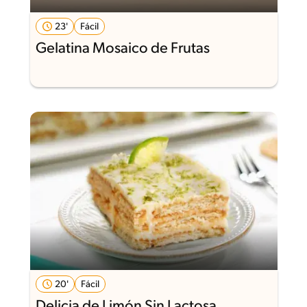
23'
Fácil
Gelatina Mosaico de Frutas
20'
Fácil
Delicia de Limón Sin Lactosa