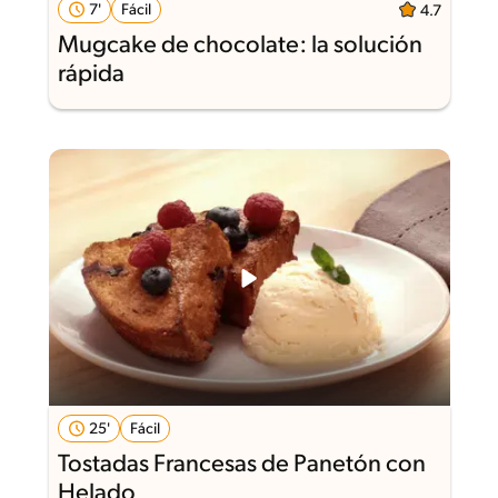
7'
Fácil
4.7
Mugcake de chocolate: la solución
rápida
25'
Fácil
Tostadas Francesas de Panetón con
Helado