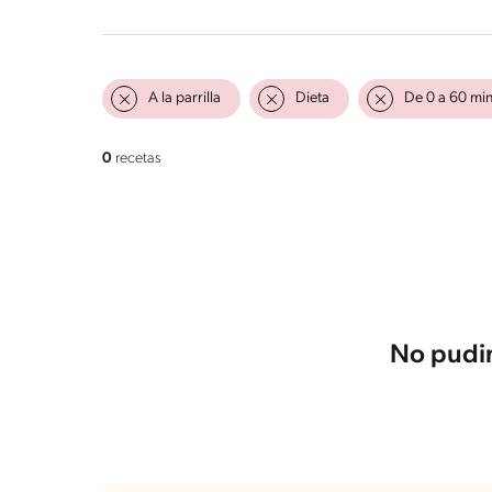
A la parrilla
Dieta
De 0 a 60 mi
0
recetas
No pudim