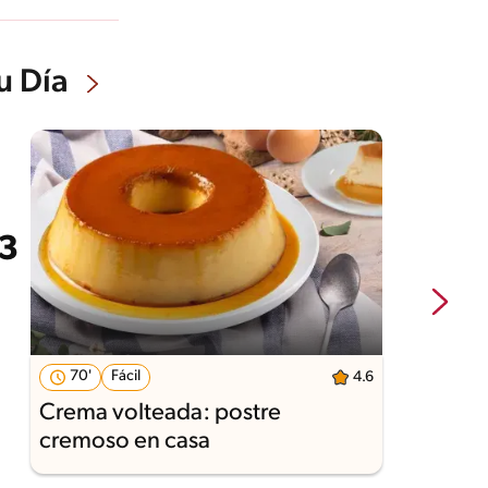
u Día
70'
Fácil
4.6
Crema volteada: postre
C
cremoso en casa
l
s