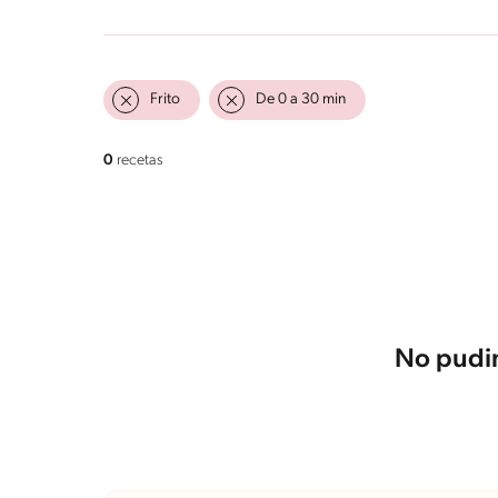
Frito
De 0 a 30 min
0
recetas
No pudim