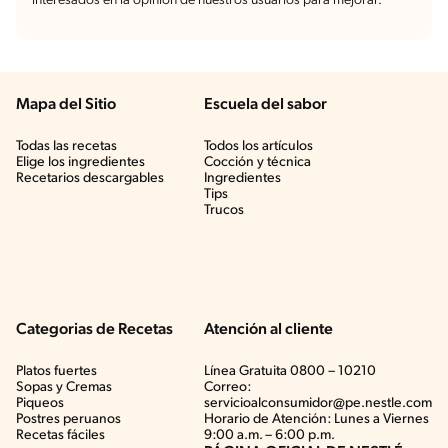
interesados en la opinión de nuestros usuarios para mejorar.
Mapa del Sitio
Escuela del sabor
Todas las recetas
Todos los artículos
Elige los ingredientes
Cocción y técnica
Recetarios descargables
Ingredientes
Tips
Trucos
Categorias de Recetas
Atención al cliente
Platos fuertes
Línea Gratuita 0800 – 10210
Sopas y Cremas
Correo:
Piqueos
servicioalconsumidor@pe.nestle.com
Postres peruanos
Horario de Atención: Lunes a Viernes
Recetas fáciles
9:00 a.m. – 6:00 p.m.