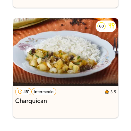
45'
Intermedio
3.5
Charquican