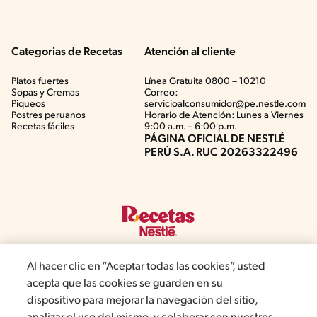
Categorias de Recetas
Atención al cliente
Platos fuertes
Línea Gratuita 0800 – 10210
Sopas y Cremas
Correo:
Piqueos
servicioalconsumidor@pe.nestle.com
Postres peruanos
Horario de Atención: Lunes a Viernes
Recetas fáciles
9:00 a.m. – 6:00 p.m.
PÁGINA OFICIAL DE NESTLÉ
PERÚ S.A. RUC 20263322496
Al hacer clic en “Aceptar todas las cookies”, usted
acepta que las cookies se guarden en su
©2019, Nestlé. Marcas registradas por Société del Produits Nestlé,
dispositivo para mejorar la navegación del sitio,
S.A. Vevey (Suiza)