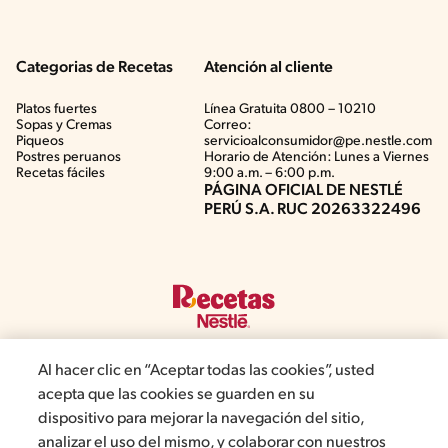
Categorias de Recetas
Atención al cliente
Platos fuertes
Línea Gratuita 0800 – 10210
Sopas y Cremas
Correo:
Piqueos
servicioalconsumidor@pe.nestle.com
Postres peruanos
Horario de Atención: Lunes a Viernes
Recetas fáciles
9:00 a.m. – 6:00 p.m.
PÁGINA OFICIAL DE NESTLÉ
PERÚ S.A. RUC 20263322496
Al hacer clic en “Aceptar todas las cookies”, usted
acepta que las cookies se guarden en su
©2019, Nestlé. Marcas registradas por Société del Produits Nestlé,
dispositivo para mejorar la navegación del sitio,
S.A. Vevey (Suiza)
analizar el uso del mismo, y colaborar con nuestros