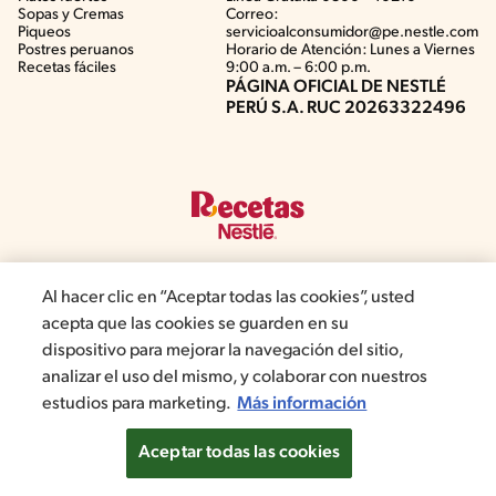
Sopas y Cremas
Correo:
Piqueos
servicioalconsumidor@pe.nestle.com
Postres peruanos
Horario de Atención: Lunes a Viernes
Recetas fáciles
9:00 a.m. – 6:00 p.m.
PÁGINA OFICIAL DE NESTLÉ
PERÚ S.A. RUC 20263322496
Al hacer clic en “Aceptar todas las cookies”, usted
acepta que las cookies se guarden en su
©2019, Nestlé. Marcas registradas por Société del Produits Nestlé,
dispositivo para mejorar la navegación del sitio,
S.A. Vevey (Suiza)
analizar el uso del mismo, y colaborar con nuestros
Términos y Condiciones de Promociones
Aviso de privacidad
estudios para marketing.
Más información
Términos y Condiciones de Web
Normas de convivencia
Configuración de cookies
Aceptar todas las cookies