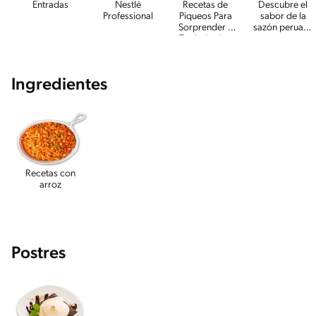
Entradas
Nestlé
Recetas de
Descubre el
Professional
Piqueos Para
sabor de la
Sorprender a
sazón peruana
Tus Invitados
en nuestras
recetas
Ingredientes
Recetas con
arroz
Postres