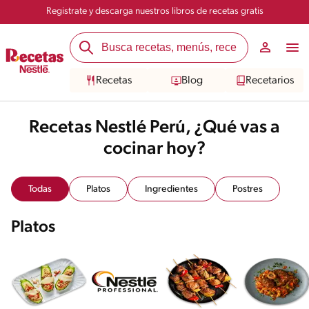
Registrate y descarga nuestros libros de recetas gratis
Recetas
Blog
Recetarios
Recetas Nestlé Perú, ¿Qué vas a
cocinar hoy?
Todas
Platos
Ingredientes
Postres
Platos