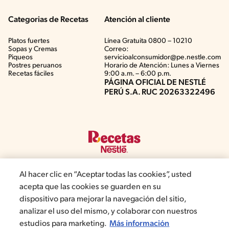
Categorias de Recetas
Atención al cliente
Platos fuertes
Línea Gratuita 0800 – 10210
Sopas y Cremas
Correo:
Piqueos
servicioalconsumidor@pe.nestle.com
Postres peruanos
Horario de Atención: Lunes a Viernes
Recetas fáciles
9:00 a.m. – 6:00 p.m.
PÁGINA OFICIAL DE NESTLÉ
PERÚ S.A. RUC 20263322496
Al hacer clic en “Aceptar todas las cookies”, usted
acepta que las cookies se guarden en su
©2019, Nestlé. Marcas registradas por Société del Produits Nestlé,
dispositivo para mejorar la navegación del sitio,
S.A. Vevey (Suiza)
analizar el uso del mismo, y colaborar con nuestros
estudios para marketing.
Más información
Términos y Condiciones de Promociones
Aviso de privacidad