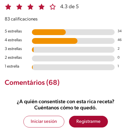
4.3 de 5
83 calificaciones
5 estrellas
34
4 estrellas
46
3 estrellas
2
2 estrellas
0
1 estrella
1
Comentários (68)
¿A quién consentiste con esta rica receta?
Cuéntanos cómo te quedó.
Iniciar sesión
Registrarme