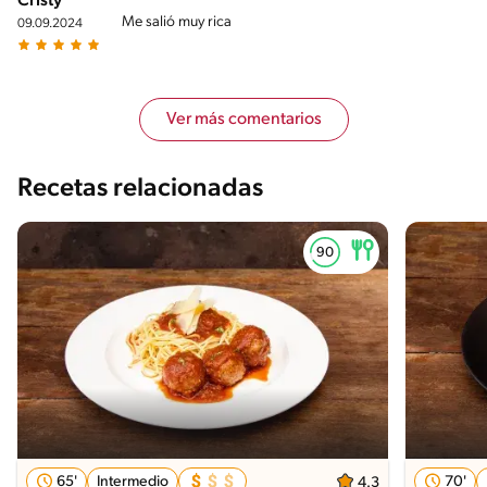
Cristy
Me salió muy rica
09.09.2024
Ver más comentarios
Recetas relacionadas
65'
Intermedio
70'
4.3