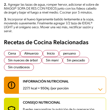
2.
Agregar las tazas de agua, romper hervor, adicionar el sobre de
MAGGI® SOPA DE RES CON FIDEOS junto con los fideos cabello
de ángel y bajar el fuego a nivel medio. Cocinar por 5 minutos.
3.
Incorporar el huevo ligeramente batido lentamente a la sopa,
moviendo suavemente. Finalmente agregar 1/2 taza de IDEAL®
LIGHT y el orégano seco. Mover una vez más, rectificar sazón y
servir.
Recetas de Cocina Relacionadas
Cena
Almuerzo
Inicio
peruano
Sin nueces de árbol
Sin maní
Sin pescado
Sin crustáceos
INFORMACIÓN NUTRICIONAL
227.1 kcal = 950kj /por porción
CONSEJO NUTRICIONAL
Carbohidratos
17 g
Energía
227.1 kcal
Puedes personalizar la nutrición de tu preparación