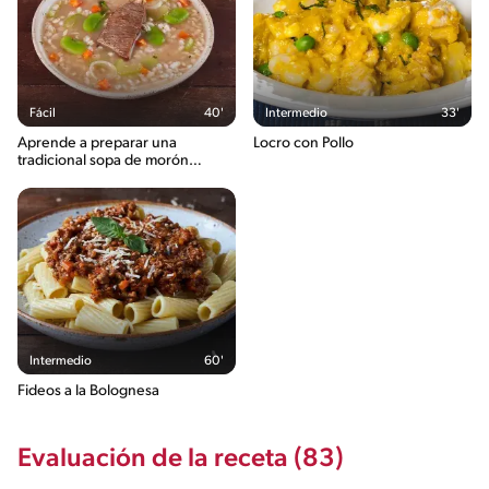
Fácil
40'
Intermedio
33'
Aprende a preparar una
Locro con Pollo
tradicional sopa de morón
peruano
Intermedio
60'
Fideos a la Bolognesa
Evaluación de la receta (83)