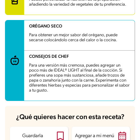
Grasas
11.9 g
añadiendo la variedad de vegetales de tu preferencia.
Fibra
1 g
Proteína
12.9 g
Grasas saturadas
2.7 g
Sodio
114.5 mg
ORÉGANO SECO
Azúcares
3.3 g
Para obtener un mejor sabor del orégano, puede
secarse colocándolo cerca del calor o la cocina.
CONSEJOS DE CHEF
Para una versión más cremosa, puedes agregar un
poco más de IDEAL® LIGHT al final de la cocción. Si
prefieres una sopa más sustanciosa, añade trozos de
papa o zanahoria junto con la carne. Experimenta con
diferentes hierbas y especias para personalizar el sabor
a tu gusto.
¿Qué quieres hacer con esta receta?
Guardarla
Agregar a mi menú