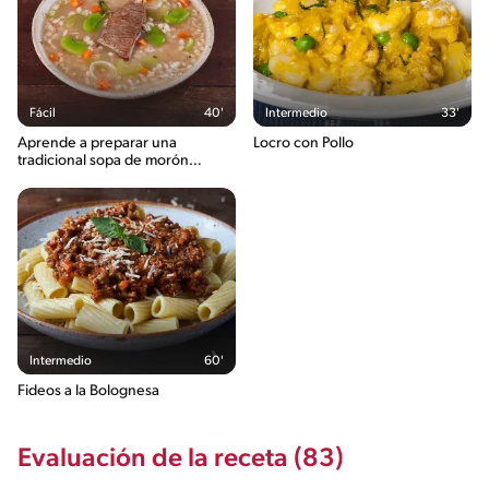
Fácil
40'
Intermedio
33'
Aprende a preparar una
Locro con Pollo
tradicional sopa de morón
peruano
Intermedio
60'
Fideos a la Bolognesa
Evaluación de la receta (83)