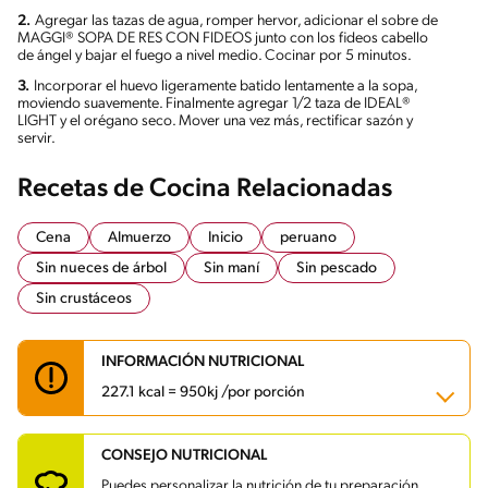
2.
Agregar las tazas de agua, romper hervor, adicionar el sobre de
MAGGI® SOPA DE RES CON FIDEOS junto con los fideos cabello
de ángel y bajar el fuego a nivel medio. Cocinar por 5 minutos.
3.
Incorporar el huevo ligeramente batido lentamente a la sopa,
moviendo suavemente. Finalmente agregar 1/2 taza de IDEAL®
LIGHT y el orégano seco. Mover una vez más, rectificar sazón y
servir.
Recetas de Cocina Relacionadas
Cena
Almuerzo
Inicio
peruano
Sin nueces de árbol
Sin maní
Sin pescado
Sin crustáceos
INFORMACIÓN NUTRICIONAL
227.1 kcal = 950kj /por porción
CONSEJO NUTRICIONAL
Carbohidratos
17 g
Energía
227.1 kcal
Puedes personalizar la nutrición de tu preparación