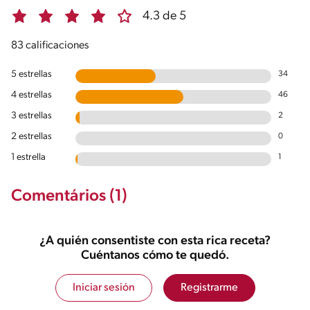
4.3 de 5
83 calificaciones
5 estrellas
34
4 estrellas
46
3 estrellas
2
2 estrellas
0
1 estrella
1
Comentários (1)
¿A quién consentiste con esta rica receta?
Cuéntanos cómo te quedó.
Iniciar sesión
Registrarme