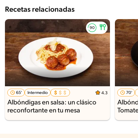
Recetas relacionadas
65'
Intermedio
70'
4.3
Albóndigas en salsa: un clásico
Albóndi
reconfortante en tu mesa
Tomat