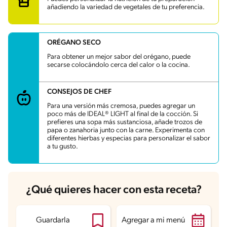
Grasas
11.9 g
añadiendo la variedad de vegetales de tu preferencia.
Fibra
1 g
Proteína
12.9 g
Grasas saturadas
2.7 g
Sodio
114.5 mg
ORÉGANO SECO
Azúcares
3.3 g
Para obtener un mejor sabor del orégano, puede
secarse colocándolo cerca del calor o la cocina.
CONSEJOS DE CHEF
Para una versión más cremosa, puedes agregar un
poco más de IDEAL® LIGHT al final de la cocción. Si
prefieres una sopa más sustanciosa, añade trozos de
papa o zanahoria junto con la carne. Experimenta con
diferentes hierbas y especias para personalizar el sabor
a tu gusto.
¿Qué quieres hacer con esta receta?
Guardarla
Agregar a mi menú