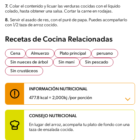
7.
Colar el contenido y licuar las verduras cocidas con el liquido
colado, hasta obtener una salsa. Cortar la carne en rodajas.
8.
Servir el asado de res, con el puré de papa. Puedes acompañarlo
con 1/2 taza de arroz cocido.
Recetas de Cocina Relacionadas
Cena
Almuerzo
Plato principal
peruano
Sin nueces de árbol
Sin maní
Sin pescado
Sin crustáceos
INFORMACIÓN NUTRICIONAL
477.8 kcal = 2,000kj /por porción
CONSEJO NUTRICIONAL
Carbohidratos
52.2 g
Energía
477.8 kcal
En lugar del arroz, acompaña tu plato de fondo con una
Grasas
15.6 g
taza de ensalada cocida.
Fibra
3.2 g
Proteína
34.8 g