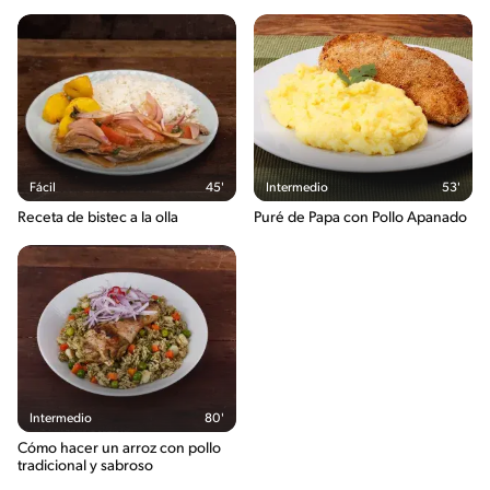
Sugar
9g / 0%
Sodio
937g / 0%
Salt
2.3g / %
Fácil
45'
Intermedio
53'
Receta de bistec a la olla
Puré de Papa con Pollo Apanado
Intermedio
80'
Cómo hacer un arroz con pollo
tradicional y sabroso