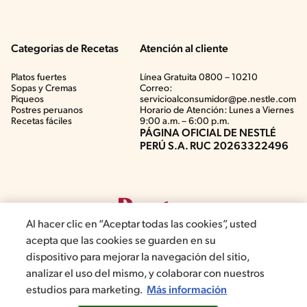
Categorias de Recetas
Atención al cliente
Platos fuertes
Línea Gratuita 0800 – 10210
Sopas y Cremas
Correo:
Piqueos
servicioalconsumidor@pe.nestle.com
Postres peruanos
Horario de Atención: Lunes a Viernes
Recetas fáciles
9:00 a.m. – 6:00 p.m.
PÁGINA OFICIAL DE NESTLÉ
PERÚ S.A. RUC 20263322496
Al hacer clic en “Aceptar todas las cookies”, usted
acepta que las cookies se guarden en su
dispositivo para mejorar la navegación del sitio,
analizar el uso del mismo, y colaborar con nuestros
©2019, Nestlé. Marcas registradas por Société del Produits Nestlé,
estudios para marketing.
Más información
S.A. Vevey (Suiza)