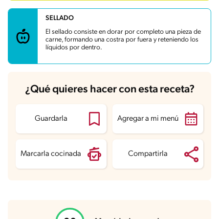
Grasas saturadas
5.3 g
Sodio
937.3 mg
SELLADO
Azúcares
9.5 g
El sellado consiste en dorar por completo una pieza de
carne, formando una costra por fuera y reteniendo los
líquidos por dentro.
¿Qué quieres hacer con esta receta?
Guardarla
Agregar a mi menú
Marcarla cocinada
Compartirla