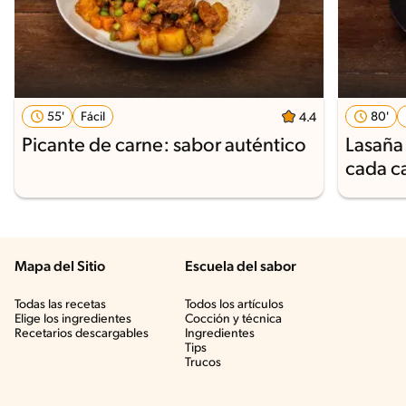
55'
Fácil
80'
4.4
Picante de carne: sabor auténtico
Lasaña 
cada c
Mapa del Sitio
Escuela del sabor
Todas las recetas
Todos los artículos
Elige los ingredientes
Cocción y técnica
Recetarios descargables
Ingredientes
Tips
Trucos