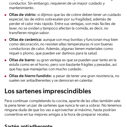
conductor. Sin embargo, requieren de un mayor cuidado y
mantenimiento.
Ollas de vidrio:
si dijimos que las de cobre deben tener un cuidado
especial, las de vidrio sobresalen por su fragilidad, además de
perder el calor más rápido. Entre sus ventajas, son más fáciles de
lavar, no se oxidan y tampoco afectan la comida, es decir, no
transfieren ningún sabor.
Ollas de cerámica:
aunque son muy bonitas y funcionan muy bien
como decoración, no resisten altas temperaturas ni son buenas
conductoras de calor. Además, algunas tienen materiales como
níquel o plomo, que pueden ser dañinos para la salud.
Ollas de barro:
su gran ventaja es que se pueden usar tanto en la
estufa como en el horno, pero son bastante frágiles y pesadas, así
que hay que manejarlas con mucho cuidado.
Ollas de hierro fundido:
a pesar de tener una gran resistencia, no
suelen ser antiadherentes y se demoran en calentar.
Los sartenes imprescindibles
Para continuar completando tu cocina, aparte de las ollas también vale
la pena tener un par de sartenes que nunca te van a sobrar. No tenemos
ninguna duda de que los vas a aprovechar al máximo, hasta podrían
convertirse en tus mejores amigas a la hora de preparar recetas.
Sartén antiadherente