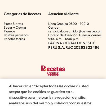
Categorias de Recetas
Atención al cliente
Platos fuertes
Línea Gratuita 0800 – 10210
Sopas y Cremas
Correo:
Piqueos
servicioalconsumidor@pe.nestle.com
Postres peruanos
Horario de Atención: Lunes a Viernes
Recetas fáciles
9:00 a.m. – 6:00 p.m.
PÁGINA OFICIAL DE NESTLÉ
PERÚ S.A. RUC 20263322496
Al hacer clic en “Aceptar todas las cookies”, usted
acepta que las cookies se guarden en su
©2019, Nestlé. Marcas registradas por Société del Produits Nestlé,
dispositivo para mejorar la navegación del sitio,
S.A. Vevey (Suiza)
analizar el uso del mismo, y colaborar con nuestros