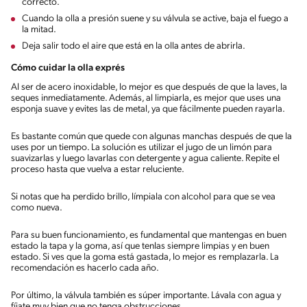
correcto.
Cuando la olla a presión suene y su válvula se active, baja el fuego a
la mitad.
Deja salir todo el aire que está en la olla antes de abrirla.
Cómo cuidar la olla exprés
Al ser de acero inoxidable, lo mejor es que después de que la laves, la
seques inmediatamente. Además, al limpiarla, es mejor que uses una
esponja suave y evites las de metal, ya que fácilmente pueden rayarla.
Es bastante común que quede con algunas manchas después de que la
uses por un tiempo. La solución es utilizar el jugo de un limón para
suavizarlas y luego lavarlas con detergente y agua caliente. Repite el
proceso hasta que vuelva a estar reluciente.
Si notas que ha perdido brillo, límpiala con alcohol para que se vea
como nueva.
Para su buen funcionamiento, es fundamental que mantengas en buen
estado la tapa y la goma, así que tenlas siempre limpias y en buen
estado. Si ves que la goma está gastada, lo mejor es remplazarla. La
recomendación es hacerlo cada año.
Por último, la válvula también es súper importante. Lávala con agua y
fíjate muy bien que no tenga obstrucciones.