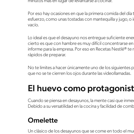
minutos más en lugar de levantarse a cocinar.
Por eso hay ocasiones en que la primera comida del dí
esfuerzo, como unas tostadas con mantequilla y jugo, o 
vacío.
Lo ideal es que el desayuno nos entregue suficiente energ
cierto es que con hambre es muy difícil concentrarse en
informe para la empresa. Por eso en Recetas Nestlé® t
rápidos de preparar.
No te limites a hacer únicamente uno de los siguientes p
que no se te cierren los ojos durante las videollamadas.
El huevo como protagonis
Cuando se piensa en desayunos, la mente casi que inme
Debido a su versatilidad en la cocina y facilidad de com
Omelette
Un clásico de los desayunos que se come en todo el 