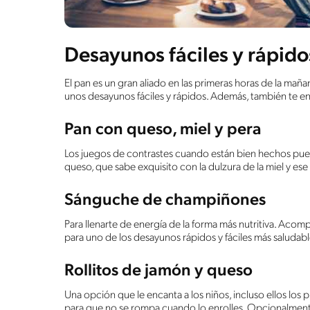
Desayunos fáciles y rápid
El pan es un gran aliado en las primeras horas de la ma
unos desayunos fáciles y rápidos. Además, también te en
Pan con queso, miel y pera
Los juegos de contrastes cuando están bien hechos pued
queso, que sabe exquisito con la dulzura de la miel y ese 
Sánguche de champiñones
Para llenarte de energía de la forma más nutritiva. Aco
para uno de los desayunos rápidos y fáciles más saludabl
Rollitos de jamón y queso
Una opción que le encanta a los niños, incluso ellos los
para que no se rompa cuando lo enrolles. Opcionalmen