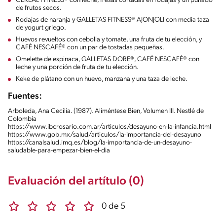
CEREAL FITNESS® con leche, fresas cortadas en rodajas y un puñado
de frutos secos.
Rodajas de naranja y GALLETAS FITNESS® AJONJOLI con media taza
de yogurt griego.
Huevos revueltos con cebolla y tomate, una fruta de tu elección, y
CAFÉ NESCAFÉ® con un par de tostadas pequeñas.
Omelette de espinaca, GALLETAS DORE®, CAFÉ NESCAFÉ® con
leche y una porción de fruta de tu elección.
Keke de plátano con un huevo, manzana y una taza de leche.
Fuentes:
Arboleda, Ana Cecilia. (1987). Aliméntese Bien, Volumen III. Nestlé de
Colombia
https://www.ibcrosario.com.ar/articulos/desayuno-en-la-infancia.html
https://www.gob.mx/salud/articulos/la-importancia-del-desayuno
https://canalsalud.imq.es/blog/la-importancia-de-un-desayuno-
saludable-para-empezar-bien-el-dia
Evaluación del artítulo (0)
0 de 5