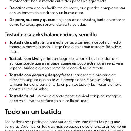
revolviendo. Pon la mezcla entre dos panes y alegra tu día.
De atún:
otra opción facilísima de hacer, que puedes complementar
con un tomate en cuadritos y un huevo duro.
De pera, nueces y queso:
un juego de contrastes, tanto en sabores
como texturas, que sorprenderá a tu paladar.
Tostadas: snacks balanceados y sencillo
Tostada de palta:
tritura media palta, pica media cebolla y medio
tomate, y mézclalo todo. Luego úntalo en tu pan tostado. Rápido y
rico.
Tostada con kiwi y miel:
un juego de sabores balanceados que,
aunque puede que en el papel suene un poco extraño, en serio vale
la pena. Añádele queso crema para completar la receta.
Tostada con yogurt griego y fresas:
arriésgate a probar algo
diferente, seguro que no te va a decepcionar. El yogurt griego
también funciona para untarlo en pan tostado, y las fresas siempre
aportan el mejor sabor.
Tostada frutal:
un toque directamente tropical con piña, mango y
coco va a llevar tu estómago a la orilla del mar.
Todo en un batido
Los batidos son perfectos para variar el consumo de frutas y algunas
verduras. Además, en los días más soleados no solo funcionan como un