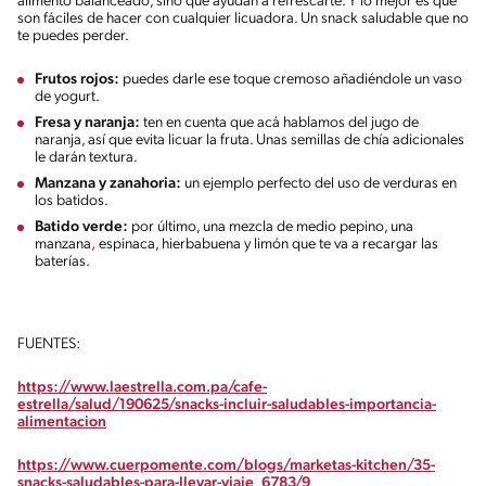
alimento balanceado, sino que ayudan a refrescarte. Y lo mejor es que
son fáciles de hacer con cualquier licuadora. Un snack saludable que no
te puedes perder.
Frutos rojos:
puedes darle ese toque cremoso añadiéndole un vaso
de yogurt.
Fresa y naranja:
ten en cuenta que acá hablamos del jugo de
naranja, así que evita licuar la fruta. Unas semillas de chía adicionales
le darán textura.
Manzana y zanahoria:
un ejemplo perfecto del uso de verduras en
los batidos.
Batido verde:
por último, una mezcla de medio pepino, una
manzana
,
espinaca, hierbabuena y limón que te va a recargar las
baterías.
FUENTES:
https://www.laestrella.com.pa/cafe-
estrella/salud/190625/snacks-incluir-saludables-importancia-
alimentacion
https://www.cuerpomente.com/blogs/marketas-kitchen/35-
snacks-saludables-para-llevar-viaje_6783/9