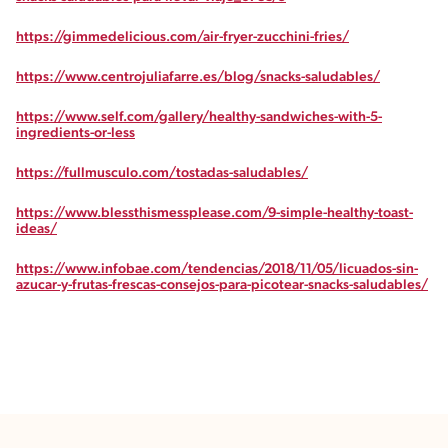
https://gimmedelicious.com/air-fryer-zucchini-fries/
https://www.centrojuliafarre.es/blog/snacks-saludables/
https://www.self.com/gallery/healthy-sandwiches-with-5-
ingredients-or-less
https://fullmusculo.com/tostadas-saludables/
https://www.blessthismessplease.com/9-simple-healthy-toast-
ideas/
https://www.infobae.com/tendencias/2018/11/05/licuados-sin-
azucar-y-frutas-frescas-consejos-para-picotear-snacks-saludables/