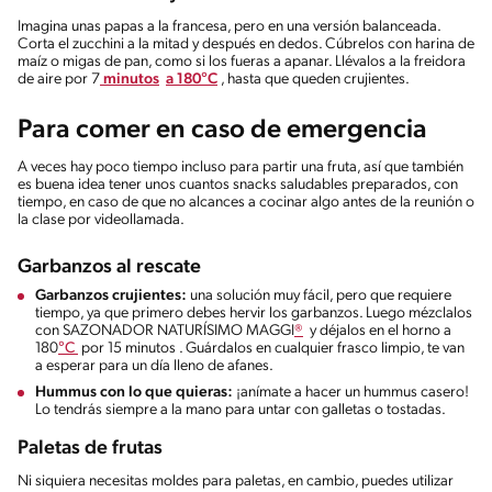
Imagina unas papas a la francesa, pero en una versión balanceada.
Corta el zucchini a la mitad y después en dedos. Cúbrelos con harina de
maíz o migas de pan, como si los fueras a apanar. Llévalos a la freidora
de aire por 7
minutos
a 180°C
, hasta que queden crujientes.
Para comer en caso de emergencia
A veces hay poco tiempo incluso para partir una fruta, así que también
es buena idea tener unos cuantos snacks saludables preparados, con
tiempo, en caso de que no alcances a cocinar algo antes de la reunión o
la clase por videollamada.
Garbanzos al rescate
Garbanzos crujientes:
una solución muy fácil, pero que requiere
tiempo, ya que primero debes hervir los garbanzos. Luego mézclalos
con SAZONADOR NATURÍSIMO MAGGI
®
y déjalos en el horno a
180
°C
por 15 minutos . Guárdalos en cualquier frasco limpio, te van
a esperar para un día lleno de afanes.
Hummus con lo que quieras:
¡anímate a hacer un hummus casero!
Lo tendrás siempre a la mano para untar con galletas o tostadas.
Paletas de frutas
Ni siquiera necesitas moldes para paletas, en cambio, puedes utilizar