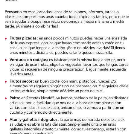
abasto.
Pensando en esas jornadas llenas de reuniones, informes, tareas o
clases, te compartimos unas cuantas ideas rápidas y fáciles, pero que te
van a ayudar a ocupar ese vacío de comida a media mañana o media
tarde. ¡Anímate a combinarlas!
Frutas picadas:
en unos pocos minutos puedes hacer una ensalada
de frutas express, con las que hayas comprado antes y estén en tu
casa, o las que tengas a la mano. ¡Pero no olvides lavarlas! Si tienes
unos minutos adicionales, puedes rallarle queso mozzarella.
Verduras en rodajas:
es básicamente la misma idea anterior, pero
en lugar de usar frutas, elige tus vegetales favoritos que tengas cerca
y que no requieran de ninguna preparación. E igualmente, recuerda
lavarlos antes.
Frutos secos:
un buen cóctel con maní, pistachos, nueces y/o
almendras no requiere ningún tipo de preparación. Y si quieres darle
un toque dulce, simplemente añádele un poco de miel.
Palta:
en Recetas Nestlé®, ya hemos hablado de la palta, en distintos
artículos por la facilidad que nos da a la hora de combinarlo con
varias comidas. En este caso, únicamente, lo vamos a partir con un
cuchillo y comérnoslo directamente.
Atún y galletas integrales:
la parte más demorada de este snack
saludable es abrir la lata del atún. Simplemente úntalo en unas
galletas integrales y tanto tu mente, como tu estómago, estarán con