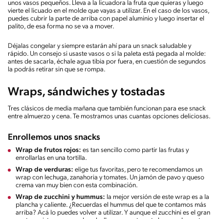
unos vasos pequeños. Lleva a la licuadora la fruta que quieras y luego
vierte el licuado en el molde que vayas a utilizar. En el caso de los vasos,
puedes cubrir la parte de arriba con papel aluminio y luego insertar el
palito, de esa forma no se va a mover.
Déjalas congelar y siempre estarán ahí para un snack saludable y
rápido. Un consejo si usaste vasos o si la paleta está pegada al molde:
antes de sacarla, échale agua tibia por fuera, en cuestión de segundos
la podrás retirar sin que se rompa.
Wraps, sándwiches y tostadas
Tres clásicos de media mañana que también funcionan para ese snack
entre almuerzo y cena. Te mostramos unas cuantas opciones deliciosas.
Enrollemos unos snacks
Wrap de frutos rojos:
es tan sencillo como partir las frutas y
enrollarlas en una tortilla.
Wrap de verduras:
elige tus favoritas, pero te recomendamos un
wrap con lechuga, zanahoria y tomates. Un jamón de pavo y queso
crema van muy bien con esta combinación.
Wrap de zucchini y hummus:
la mejor versión de este wrap es a la
plancha y caliente. ¿Recuerdas el hummus del que te contamos más
arriba? Acá lo puedes volver a utilizar. Y aunque el zucchini es el gran