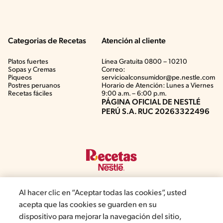
Categorias de Recetas
Atención al cliente
Platos fuertes
Línea Gratuita 0800 – 10210
Sopas y Cremas
Correo:
Piqueos
servicioalconsumidor@pe.nestle.com
Postres peruanos
Horario de Atención: Lunes a Viernes
Recetas fáciles
9:00 a.m. – 6:00 p.m.
PÁGINA OFICIAL DE NESTLÉ
PERÚ S.A. RUC 20263322496
Al hacer clic en “Aceptar todas las cookies”, usted
acepta que las cookies se guarden en su
©2019, Nestlé. Marcas registradas por Société del Produits Nestlé,
dispositivo para mejorar la navegación del sitio,
S.A. Vevey (Suiza)