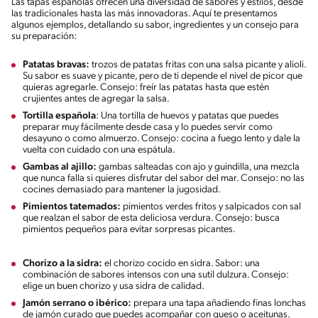
Las tapas españolas ofrecen una diversidad de sabores y estilos, desde
las tradicionales hasta las más innovadoras. Aquí te presentamos
algunos ejemplos, detallando su sabor, ingredientes y un consejo para
su preparación:
Patatas bravas:
trozos de patatas fritas con una salsa picante y alioli.
Su sabor es suave y picante, pero de ti depende el nivel de picor que
quieras agregarle. Consejo: freír las patatas hasta que estén
crujientes antes de agregar la salsa.
Tortilla española
: Una tortilla de huevos y patatas que puedes
preparar muy fácilmente desde casa y lo puedes servir como
desayuno o como almuerzo. Consejo: cocina a fuego lento y dale la
vuelta con cuidado con una espátula.
Gambas al ajillo:
gambas salteadas con ajo y guindilla, una mezcla
que nunca falla si quieres disfrutar del sabor del mar. Consejo: no las
cocines demasiado para mantener la jugosidad.
Pimientos tatemados:
pimientos verdes fritos y salpicados con sal
que realzan el sabor de esta deliciosa verdura. Consejo: busca
pimientos pequeños para evitar sorpresas picantes.
Chorizo a la sidra:
el chorizo cocido en sidra. Sabor: una
combinación de sabores intensos con una sutil dulzura. Consejo:
elige un buen chorizo y usa sidra de calidad.
Jamón serrano o ibérico:
prepara una tapa añadiendo finas lonchas
de jamón curado que puedes acompañar con queso o aceitunas.