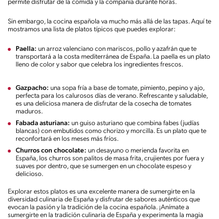
permite disfrutar de la comida y la compañía durante horas.
Sin embargo, la cocina española va mucho más allá de las tapas. Aquí te
mostramos una lista de platos típicos que puedes explorar:
Paella:
un arroz valenciano con mariscos, pollo y azafrán que te
transportará a la costa mediterránea de España. La paella es un plato
lleno de color y sabor que celebra los ingredientes frescos.
Gazpacho:
una sopa fría a base de tomate, pimiento, pepino y ajo,
perfecta para los calurosos días de verano. Refrescante y saludable,
es una deliciosa manera de disfrutar de la cosecha de tomates
maduros.
Fabada asturiana:
un guiso asturiano que combina fabes (judías
blancas) con embutidos como chorizo y morcilla. Es un plato que te
reconfortará en los meses más fríos.
Churros con chocolate:
un desayuno o merienda favorita en
España, los churros son palitos de masa frita, crujientes por fuera y
suaves por dentro, que se sumergen en un chocolate espeso y
delicioso.
Explorar estos platos es una excelente manera de sumergirte en la
diversidad culinaria de España y disfrutar de sabores auténticos que
evocan la pasión y la tradición de la cocina española. ¡Anímate a
sumergirte en la tradición culinaria de España y experimenta la magia