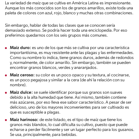
La variedad de maíz que se cultiva en América Latina es impresionante.
Aunque los más conocidos son los de granos amarillos, existe toda una
paleta de colores con azul, rojo, blanco y muchas otras combinaciones.
Sin embargo, hablar de todas las clases que se conocen sería
demasiado extenso. Se podría hacer toda una enciclopedia. Por eso
preferimos quedarnos con los seis grupos más comunes.
Maíz duro:
es uno de los que más se cultiva por una característica
importantísima, es muy resistente ante las plagas y las enfermedades.
Como su nombre lo indica, tiene granos duros, además de redondos
y, normalmente, de color amarillo. Sin embargo, también se pueden
encontrar granos blancos, verdes y anaranjados.
Maíz ceroso:
su color es un poco opaco y su textura, al cocinarse,
es un poco pegajosa y similar a la cera (de ahí la relación con su
nombre).
Maíz dulce:
se suele identificar porque sus granos son suaves
debido a la alta humedad que tiene. Así mismo, también contiene
más azúcares, por eso lleva ese sabor característico. A pesar de ser
delicioso, uno de los mayores inconvenientes para ser cultivado es
que es susceptible a plagas.
Maíz harinoso:
de este listado, es el tipo de maíz que tiene los
granos más blandos, lo cual dificulta su cultivo, puesto que puede
echarse a perder fácilmente y ser un lugar perfecto para los gusanos.
Se usa, principalmente, para bebidas.