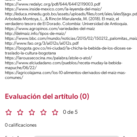
https://www.redalyc.org/pdf/644/64412119003.pdf
https://www.inside-mexico.com/la-leyenda-del-maiz/
http://educa.minedu.gob.bo/assets/uploads/files/cont/ales/ales9jagx.pd
Arboleda Montoya, L., & Rincón Marulanda, M. (2018). El maíz, el
verdadero tesoro de El Dorado. Colombia: Universidad de Antioquia.
https://www.agropinos.com/variedades-del-maiz
http://delmaiz.info/tipos-de-maiz/
https://www.bbc.com/mundo/noticias/2015/02/150212_palomitas_maiz
http://www.fao.org/3/ai012s/ai012s.pdf
https://bogota.gov.co/mi-ciudad/la-chicha-la-bebida-de-los-dioses-se-
traslado-la-cultura-bogotana
https://laroussecocina.mx/palabra/atole-o-atol/
https://www.elciudadano.com/pueblos/receta-muday-la-bebida-
mapuche/06/22/
https://agricolajama.com/los-10-alimentos-derivados-del-maiz-mas-
comunes/
Evaluación del artítulo (0)
0 de 5
0 calificaciones