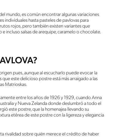
del mundo, es común encontrar algunas variaciones
es individuales hasta pasteles de pavlovas para
 frutos rojos, pero también existen variantes que
o e incluso salsas de arequipe, caramelo o chocolate.
PAVLOVA?
origen pues, aunque al escucharlo puede evocar la
s que este delicioso postre está más arraigado a las
osas Matrioskas.
íficamente entre los años de 1926 y 1929, cuando Anna
or Australia y Nueva Zelanda donde deslumbró a todo el
rgió este postre, que la homenajea llevando su
ura etérea de este postre con la ligereza y elegancia
erta rivalidad sobre quién merece el crédito de haber