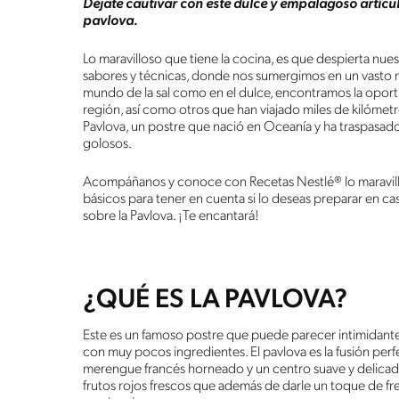
Déjate cautivar con este dulce y empalagoso artícu
pavlova.
Lo maravilloso que tiene la cocina, es que despierta nuest
sabores y técnicas, donde nos sumergimos en un vasto ma
mundo de la sal como en el dulce, encontramos la oport
región, así como otros que han viajado miles de kilómetro
Pavlova, un postre que nació en Oceanía y ha traspasad
golosos.
Acompáñanos y conoce con Recetas Nestlé® lo maravillos
básicos para tener en cuenta si lo deseas preparar en cas
sobre la Pavlova. ¡Te encantará!
¿QUÉ ES LA PAVLOVA?
Este es un famoso postre que puede parecer intimidante,
con muy pocos ingredientes. El pavlova es la fusión perfe
merengue francés horneado y un centro suave y delicado
frutos rojos frescos que además de darle un toque de fresc