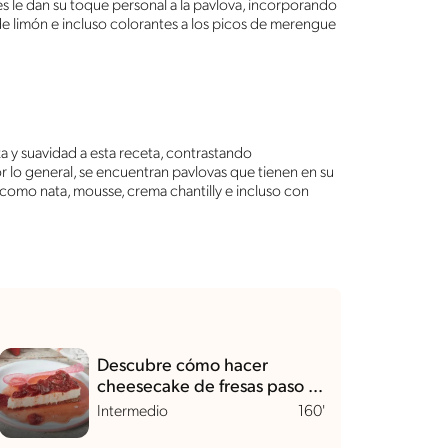
enes le dan su toque personal a la pavlova, incorporando
a de limón e incluso colorantes a los picos de merengue
a y suavidad a esta receta, contrastando
r lo general, se encuentran pavlovas que tienen en su
, como nata, mousse, crema chantilly e incluso con
Descubre cómo hacer
cheesecake de fresas paso a
paso
Intermedio
160'