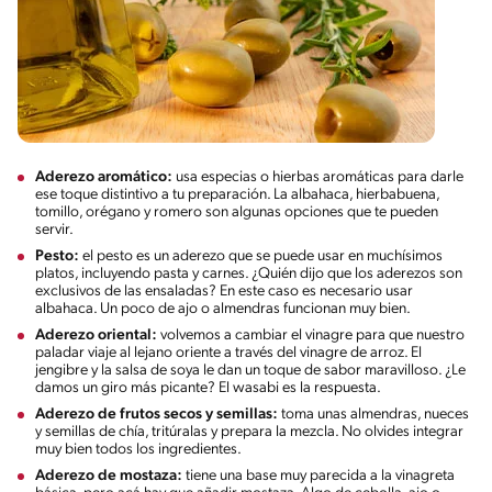
Aderezo aromático:
usa especias o hierbas aromáticas para darle
ese toque distintivo a tu preparación. La albahaca, hierbabuena,
tomillo, orégano y romero son algunas opciones que te pueden
servir.
Pesto:
el pesto es un aderezo que se puede usar en muchísimos
platos, incluyendo pasta y carnes. ¿Quién dijo que los aderezos son
exclusivos de las ensaladas? En este caso es necesario usar
albahaca. Un poco de ajo o almendras funcionan muy bien.
Aderezo oriental:
volvemos a cambiar el vinagre para que nuestro
paladar viaje al lejano oriente a través del vinagre de arroz. El
jengibre y la salsa de soya le dan un toque de sabor maravilloso. ¿Le
damos un giro más picante? El wasabi es la respuesta.
Aderezo de frutos secos y semillas:
toma unas almendras, nueces
y semillas de chía, tritúralas y prepara la mezcla. No olvides integrar
muy bien todos los ingredientes.
Aderezo de mostaza:
tiene una base muy parecida a la vinagreta