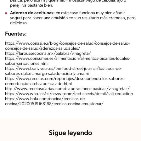
básica, pero acá hay que añadir mostaza. Algo de cebolla, ajo o
perejil va bastante bien.
Aderezo de aceitunas:
en este caso funciona muy bien añadir
yogurt para hacer una emulsión con un resultado más cremoso, pero
delicioso.
Fuentes:
https://www.conasi.eu/blog/consejos-de-salud/consejos-de-salud-
consejos-de-salud/aderezos-saludables/
https://laroussecocina.mx/palabra/vinagreta/
https://www.consumer.es/alimentacion/alimentos-picantes-locales-
sabor-sensaciones.html
https://www.bonviveur.es/the-food-street-journal/los-tipos-de-
sabores-dulce-amargo-salado-acido-y-umami
https://www.recetas.com/reportajes/descubriendo-los-sabores-
como-funciona-el-sabor-salado.html
http://www.recetasdiarias.com/elaboraciones-basicas/vinagretas/
https://www.who.int/es/news-room/fact-sheets/detail/salt-reduction
https://www.hola.com/cocina/tecnicas-de-
cocina/20200519168168/tecnica-cocina-emulsionar/
Sigue leyendo