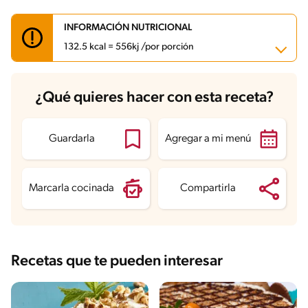
INFORMACIÓN NUTRICIONAL
132.5 kcal = 556kj /por porción
Carbohidratos
23.6 g
¿Qué quieres hacer con esta receta?
Energía
132.5 kcal
Grasas
3.3 g
Fibra
0.8 g
Proteína
2.5 g
Guardarla
Agregar a mi menú
Grasas saturadas
2.5 g
Sodio
136.5 mg
Azúcares
18.3 g
Marcarla cocinada
Compartirla
Recetas que te pueden interesar