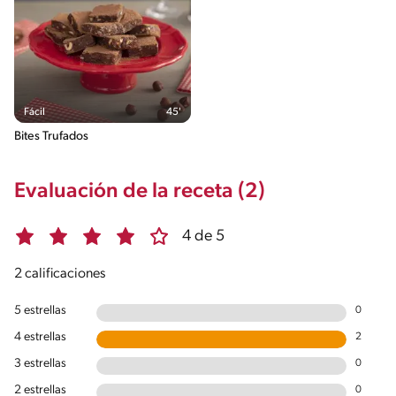
Fácil
45'
Bites Trufados
Evaluación de la receta (2)
4 de 5
2 calificaciones
5 estrellas
0
4 estrellas
2
3 estrellas
0
2 estrellas
0