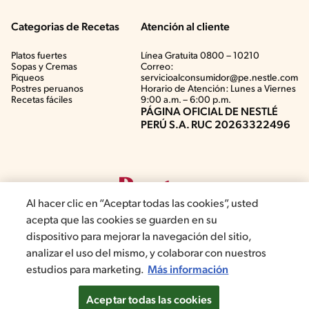
Categorias de Recetas
Atención al cliente
Platos fuertes
Línea Gratuita 0800 – 10210
Sopas y Cremas
Correo:
Piqueos
servicioalconsumidor@pe.nestle.com
Postres peruanos
Horario de Atención: Lunes a Viernes
Recetas fáciles
9:00 a.m. – 6:00 p.m.
PÁGINA OFICIAL DE NESTLÉ
PERÚ S.A. RUC 20263322496
Al hacer clic en “Aceptar todas las cookies”, usted
acepta que las cookies se guarden en su
dispositivo para mejorar la navegación del sitio,
analizar el uso del mismo, y colaborar con nuestros
©2019, Nestlé. Marcas registradas por Société del Produits Nestlé,
estudios para marketing.
Más información
S.A. Vevey (Suiza)
Aceptar todas las cookies
Términos y Condiciones de Promociones
Aviso de privacidad