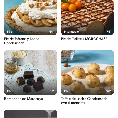
Fácil
60'
Intermedio
76'
Pie de Plátano y Leche
Pie de Galletas MOROCHAS®
Condensada
Fácil
45'
Fácil
30'
Bombones de Maracuyá
Toffee de Leche Condensada
con Almendras