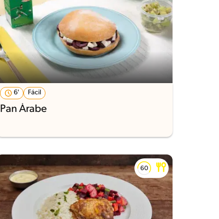
6'
Fácil
Pan Árabe