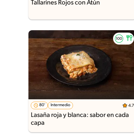
Tallarines Rojos con Atún
80'
Intermedio
4.7
Lasaña roja y blanca: sabor en cada
capa