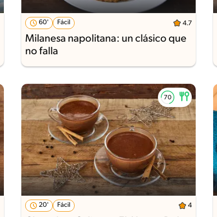
60'
Fácil
4.7
Milanesa napolitana: un clásico que
no falla
20'
Fácil
4