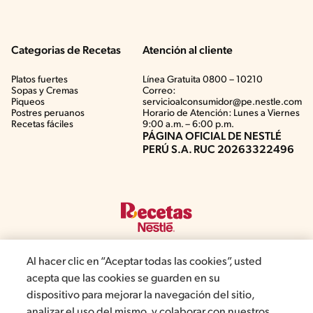
Categorias de Recetas
Atención al cliente
Platos fuertes
Línea Gratuita 0800 – 10210
Sopas y Cremas
Correo:
Piqueos
servicioalconsumidor@pe.nestle.com
Postres peruanos
Horario de Atención: Lunes a Viernes
Recetas fáciles
9:00 a.m. – 6:00 p.m.
PÁGINA OFICIAL DE NESTLÉ
PERÚ S.A. RUC 20263322496
Al hacer clic en “Aceptar todas las cookies”, usted
acepta que las cookies se guarden en su
©2019, Nestlé. Marcas registradas por Société del Produits Nestlé,
dispositivo para mejorar la navegación del sitio,
S.A. Vevey (Suiza)
analizar el uso del mismo, y colaborar con nuestros