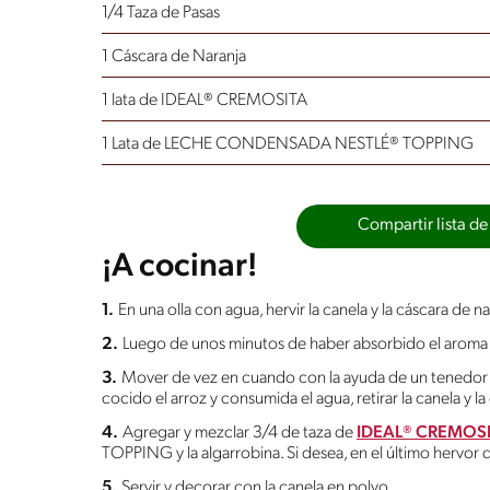
1/4 Taza de Pasas
1 Cáscara de Naranja
1 lata de IDEAL® CREMOSITA
1 Lata de LECHE CONDENSADA NESTLÉ® TOPPING
Compartir lista de
¡A cocinar!
1.
En una olla con agua, hervir la canela y la cáscara de na
2.
Luego de unos minutos de haber absorbido el aroma d
3.
Mover de vez en cuando con la ayuda de un tenedor p
cocido el arroz y consumida el agua, retirar la canela y la
4.
Agregar y mezclar 3/4 de taza de
IDEAL® CREMOS
TOPPING y la algarrobina. Si desea, en el último hervor 
5.
Servir y decorar con la canela en polvo.