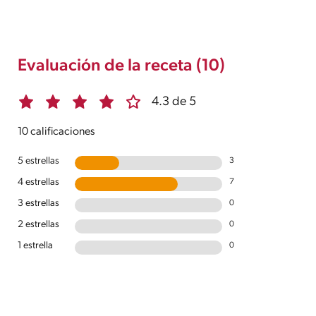
Evaluación de la receta (10)
4.3 de 5
10 calificaciones
5 estrellas
3
4 estrellas
7
3 estrellas
0
2 estrellas
0
1 estrella
0