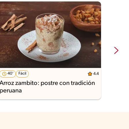
40'
Fácil
30'
4.4
Arroz zambito: postre con tradición
Arroz
peruana