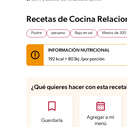
Recetas de Cocina Relaci
Postre
peruano
Bajo en sal
Menos de 300 
INFORMACIÓN NUTRICIONAL
192 kcal = 803kj /por porción
Carbohidratos
39.5 g
Energía
192 kcal
¿Qué quieres hacer con esta receta
Grasas
2.1 g
Fibra
1.1 g
Proteína
3.9 g
Grasas saturadas
1 g
Sodio
41.4 mg
Azúcares
10 g
Agregar a mi
Guardarla
menú