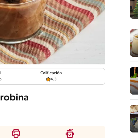
d
Calificación
o
4.3
rrobina