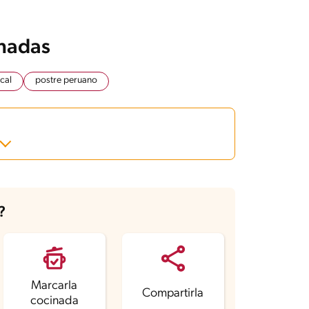
onadas
cal
postre peruano
?
Marcarla
Compartirla
cocinada