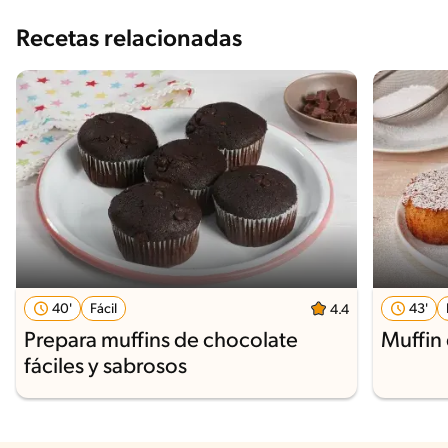
Recetas relacionadas
40'
Fácil
43'
4.4
Prepara muffins de chocolate
Muffin
fáciles y sabrosos