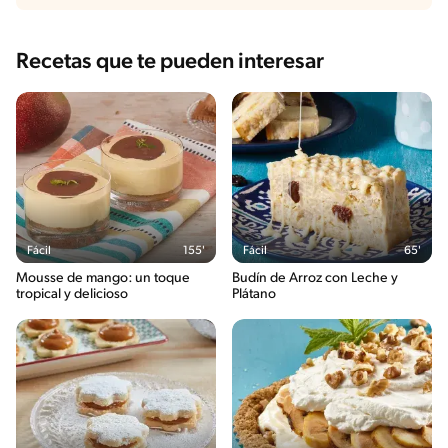
Recetas que te pueden interesar
Fácil
155'
Fácil
65'
Mousse de mango: un toque
Budín de Arroz con Leche y
tropical y delicioso
Plátano