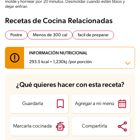
molde y hornear por 20 minutos. Desmoldar cuando estén tibios y
dejar enfriar.
Recetas de Cocina Relacionadas
Postre
Menos de 300 cal
facil de preparar
INFORMACIÓN NUTRICIONAL
293.5 kcal = 1,230kj /por porción
Carbohidratos
41.4 g
¿Qué quieres hacer con esta receta?
Energía
293.5 kcal
Grasas
12 g
Fibra
1.2 g
Proteína
5.5 g
Guardarla
Agregar a mi menú
Grasas saturadas
7.5 g
Sodio
127.9 mg
Azúcares
22.7 g
Marcarla cocinada
Compartirla