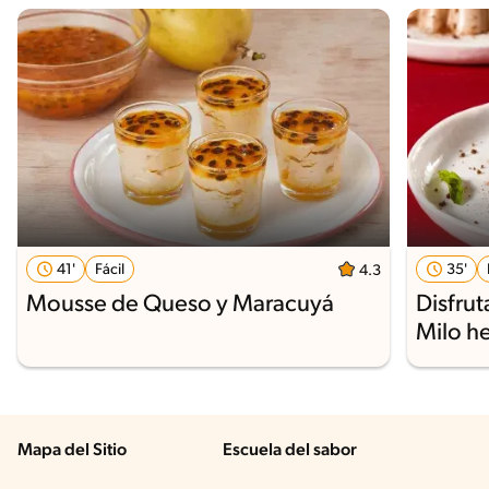
41'
Fácil
35'
4.3
Mousse de Queso y Maracuyá
Disfrut
Milo h
Mapa del Sitio
Escuela del sabor