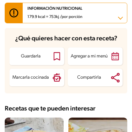
INFORMACIÓN NUTRICIONAL
179.9 kcal = 753kj /por porción
Carbohidratos
27.3 g
¿Qué quieres hacer con esta receta?
Energía
179.9 kcal
Grasas
6.6 g
Fibra
1.4 g
Proteína
3.6 g
Guardarla
Agregar a mi menú
Grasas saturadas
4.2 g
Sodio
44.9 mg
Azúcares
25.8 g
Marcarla cocinada
Compartirla
Recetas que te pueden interesar