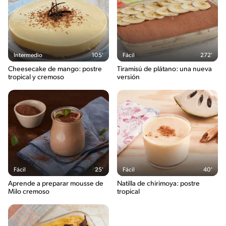
Intermedio
105'
Fácil
272'
Cheesecake de mango: postre
Tiramisú de plátano: una nueva
tropical y cremoso
versión
Fácil
25'
Fácil
40'
Aprende a preparar mousse de
Natilla de chirimoya: postre
Milo cremoso
tropical