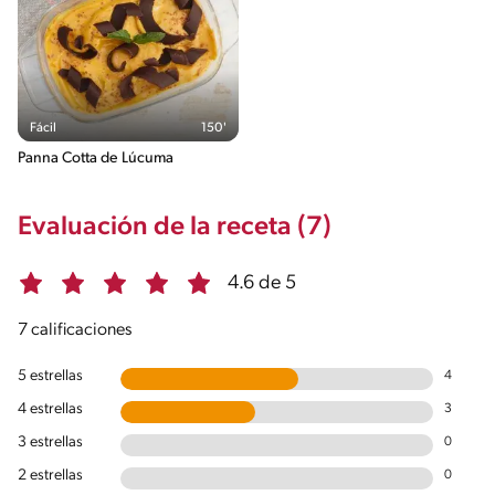
Fácil
150'
Panna Cotta de Lúcuma
Evaluación de la receta (7)
4.6 de 5
7 calificaciones
5 estrellas
4
4 estrellas
3
3 estrellas
0
2 estrellas
0