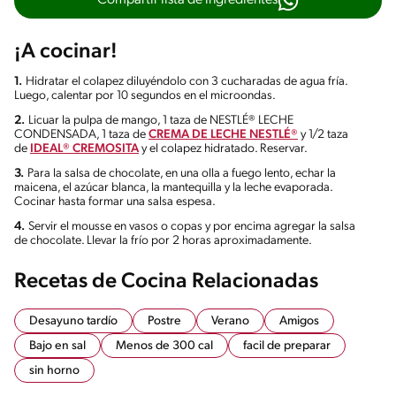
Compartir lista de ingredientes
¡A cocinar!
1.
Hidratar el colapez diluyéndolo con 3 cucharadas de agua fría.
Luego, calentar por 10 segundos en el microondas.
2.
Licuar la pulpa de mango, 1 taza de NESTLÉ® LECHE
CONDENSADA, 1 taza de
CREMA DE LECHE NESTLÉ®
y 1/2 taza
de
IDEAL® CREMOSITA
y el colapez hidratado. Reservar.
3.
Para la salsa de chocolate, en una olla a fuego lento, echar la
maicena, el azúcar blanca, la mantequilla y la leche evaporada.
Cocinar hasta formar una salsa espesa.
4.
Servir el mousse en vasos o copas y por encima agregar la salsa
de chocolate. Llevar la frío por 2 horas aproximadamente.
Recetas de Cocina Relacionadas
Desayuno tardío
Postre
Verano
Amigos
Bajo en sal
Menos de 300 cal
facil de preparar
sin horno