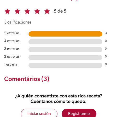
5 de 5
3 calificaciones
5 estrellas
3
4 estrellas
0
3 estrellas
0
2 estrellas
0
1 estrella
0
Comentários (3)
¿A quién consentiste con esta rica receta?
Cuéntanos cómo te quedó.
Iniciar sesión
Registrarme