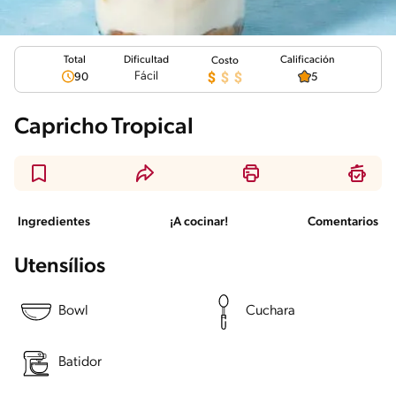
Total
Calificación
Dificultad
Costo
Fácil
90
5
Capricho Tropical
Ingredientes
¡A cocinar!
Comentarios
Utensílios
Bowl
Cuchara
Batidor