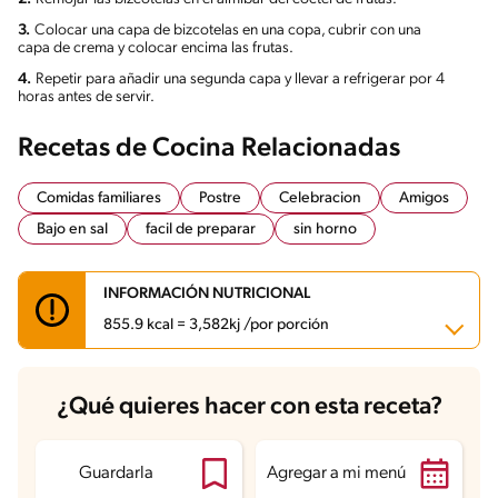
3.
Colocar una capa de bizcotelas en una copa, cubrir con una
capa de crema y colocar encima las frutas.
4.
Repetir para añadir una segunda capa y llevar a refrigerar por 4
horas antes de servir.
Recetas de Cocina Relacionadas
Comidas familiares
Postre
Celebracion
Amigos
Bajo en sal
facil de preparar
sin horno
INFORMACIÓN NUTRICIONAL
855.9 kcal = 3,582kj /por porción
Carbohidratos
129.4 g
¿Qué quieres hacer con esta receta?
Energía
855.9 kcal
Grasas
30.4 g
Fibra
2.6 g
Proteína
18 g
Guardarla
Agregar a mi menú
Grasas saturadas
17.6 g