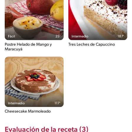
Fácil
25'
Intermedio
187'
Postre Helado de Mango y
Tres Leches de Capuccino
Maracuyá
Intermedio
117'
Cheesecake Marmoleado
Evaluación de la receta (3)