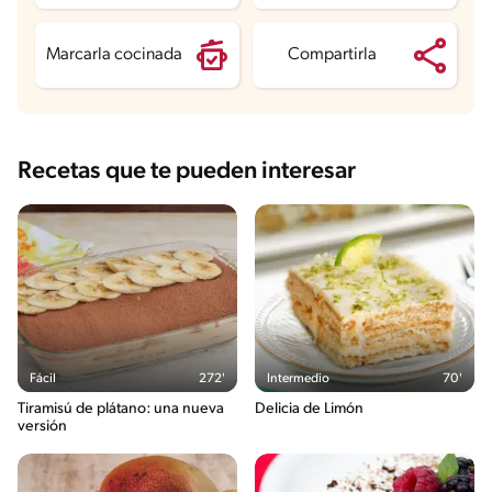
Sodio
260.4 mg
Azúcares
113.8 g
Marcarla cocinada
Compartirla
Recetas que te pueden interesar
Fácil
272'
Intermedio
70'
Tiramisú de plátano: una nueva
Delicia de Limón
versión