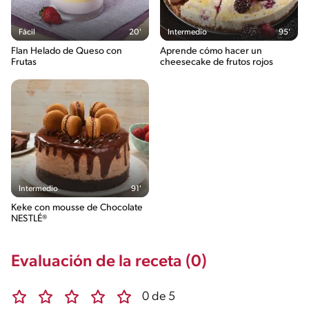
Fácil
20'
Intermedio
95'
Flan Helado de Queso con
Aprende cómo hacer un
Frutas
cheesecake de frutos rojos
Intermedio
91'
Keke con mousse de Chocolate
NESTLÉ®
Evaluación de la receta (0)
0 de 5