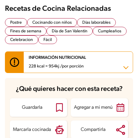
Recetas de Cocina Relacionadas
Postre
Cocinando con niños
Días laborables
Fines de semana
Día de San Valentín
Cumpleaños
Celebracion
Fácil
INFORMACIÓN NUTRICIONAL
228 kcal = 954kj /por porción
Carbohidratos
19.2 g
¿Qué quieres hacer con esta receta?
Energía
228 kcal
Grasas
13.9 g
Fibra
1.9 g
Proteína
5.8 g
Guardarla
Agregar a mi menú
Grasas saturadas
7.9 g
Sodio
197.4 mg
Azúcares
13.4 g
Marcarla cocinada
Compartirla