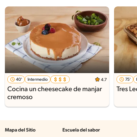
40'
Intermedio
75'
4.7
Cocina un cheesecake de manjar
Tres L
cremoso
Mapa del Sitio
Escuela del sabor