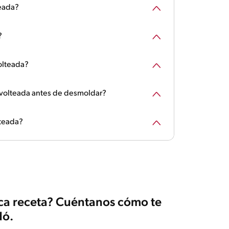
eada?
?
olteada?
 volteada antes de desmoldar?
lteada?
ica receta? Cuéntanos cómo te
ó.