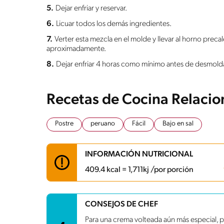
5.
Dejar enfriar y reservar.
6.
Licuar todos los demás ingredientes.
7.
Verter esta mezcla en el molde y llevar al horno prec
aproximadamente.
8.
Dejar enfriar 4 horas como mínimo antes de desmolda
Recetas de Cocina Relaci
Postre
peruano
Fácil
Bajo en sal
INFORMACIÓN NUTRICIONAL
409.4 kcal = 1,711kj /por porción
Carbohidratos
60.9 g
CONSEJOS DE CHEF
Energía
409.4 kcal
Para una crema volteada aún más especial, p
Grasas
13.2 g