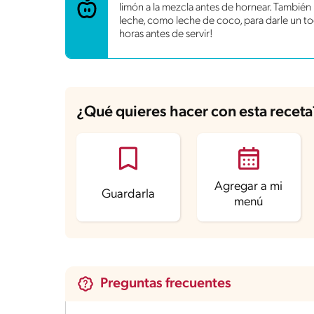
limón a la mezcla antes de hornear. Tambié
Proteína
12 g
leche, como leche de coco, para darle un to
Grasas saturadas
6.4 g
horas antes de servir!
Sodio
173.1 mg
Azúcares
60 g
¿Qué quieres hacer con esta receta
Agregar a mi
Guardarla
menú
Preguntas frecuentes