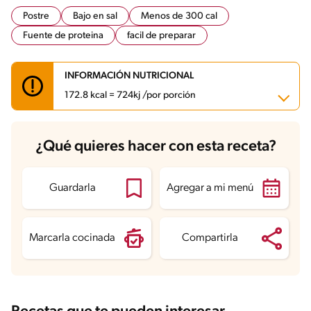
Postre
Bajo en sal
Menos de 300 cal
Fuente de proteina
facil de preparar
INFORMACIÓN NUTRICIONAL
172.8 kcal = 724kj /por porción
Carbohidratos
25.9 g
¿Qué quieres hacer con esta receta?
Energía
172.8 kcal
Grasas
5.1 g
Fibra
0.3 g
Proteína
6.4 g
Guardarla
Agregar a mi menú
Grasas saturadas
2.5 g
Sodio
108.6 mg
Azúcares
23.2 g
Marcarla cocinada
Compartirla