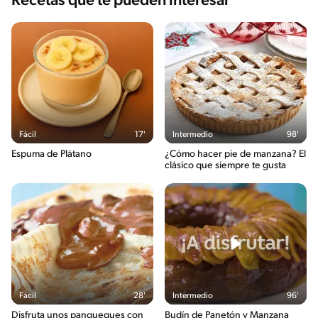
Recetas que te pueden interesar
Fácil
17'
Intermedio
98'
Espuma de Plátano
¿Cómo hacer pie de manzana? El
clásico que siempre te gusta
Fácil
28'
Intermedio
96'
Disfruta unos panqueques con
Budín de Panetón y Manzana