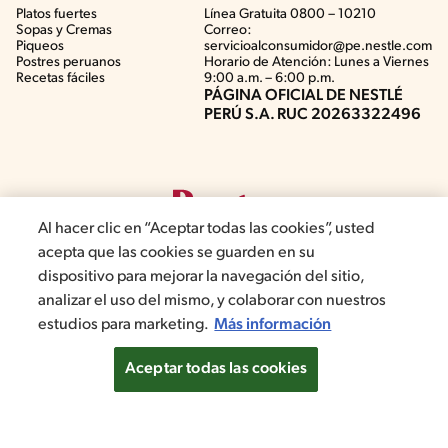
Platos fuertes
Línea Gratuita 0800 – 10210
Sopas y Cremas
Correo:
Piqueos
servicioalconsumidor@pe.nestle.com
Postres peruanos
Horario de Atención: Lunes a Viernes
Recetas fáciles
9:00 a.m. – 6:00 p.m.
PÁGINA OFICIAL DE NESTLÉ
PERÚ S.A. RUC 20263322496
Al hacer clic en “Aceptar todas las cookies”, usted
acepta que las cookies se guarden en su
dispositivo para mejorar la navegación del sitio,
analizar el uso del mismo, y colaborar con nuestros
©2019, Nestlé. Marcas registradas por Société del Produits Nestlé,
estudios para marketing.
Más información
S.A. Vevey (Suiza)
Aceptar todas las cookies
Términos y Condiciones de Promociones
Aviso de privacidad
Términos y Condiciones de Web
Normas de convivencia
Configuración de cookies