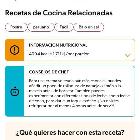
Recetas de Cocina Relacionadas
Postre
peruano
Fácil
Bajo en sal
INFORMACIÓN NUTRICIONAL
409.4 kcal = 1,711kj /por porción
CONSEJOS DE CHEF
Carbohidratos
60.9 g
Energía
409.4 kcal
Para una crema volteada aún más especial, puedes
Grasas
13.2 g
añadir un poco de ralladura de naranja o limón a la
Proteína
12 g
mezcla antes de hornear. También puedes
Grasas saturadas
6.4 g
experimentar con diferentes tipos de leche, como leche
Sodio
173.1 mg
de coco, para darle un toque exótico. ¡No olvides
Azúcares
60 g
refrigerar por al menos 4 horas antes de servir!
¿Qué quieres hacer con esta receta?