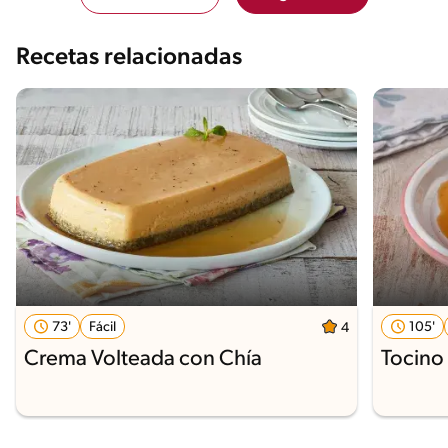
Recetas relacionadas
73'
Fácil
105'
4
Crema Volteada con Chía
Tocino 