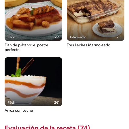
Fácil
75'
Intermedio
75'
Flan de plátano: el postre
Tres Leches Marmoleado
perfecto
Fácil
26'
Arroz con Leche
Evaluación de la receta (74)