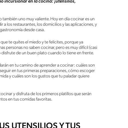
incursionar en la cocina: ¡utensilios,
ro también uno muy valiente. Hoy en día cocinar es un
 a los restaurantes, los domicilios y las aplicaciones, y
a gastronomía desde casa.
e te quites el miedo y te felicites, porque ya
s personas no saben cocinar, pero es muy difícil (casi
 disfrute de un buen plato cuando lo tiene en frente.
darán en tu camino de aprender a cocinar: cuáles son
s seguir en tus primeras preparaciones, cómo escoger
ida y cuáles son los gustos que tu paladar quiere
nar y disfruta de los primeros platillos que serán
tos en tus comidas favoritas.
S UTENSILIOS Y TUS