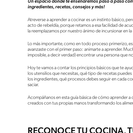
Un espacio donde te enseñaremos paso a paso cómo 
ingredientes, recetas, consejos y más!
Atreverse a aprender a cocinar es un instinto básico, pe
acto de rebeldía, porque retamos a esa facilidad de acudir
la reemplazamos por nuestro ánimo de incursionar en l
Lo más importante, como en todo proceso primerizo, es qu
avanzaste con el primer paso: animarte a aprender. Mucha
imposible, a decir verdad) encontrar una persona que no
Hoy te vamos a contar los principios básicos que te ayu
los utensilios que necesitas, qué tipo de recetas puede
los ingredientes, qué procesos debes seguir en cada com
saciar.
Acompáñanos en esta guía básica de cómo aprender a coci
creados con tus propias manos transformando los alimen
RECONOCE TU COCINA, TU