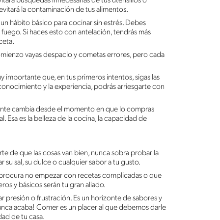
vitará búsquedas innecesarias de tus utensilios o
 evitará la contaminación de tus alimentos.
es un hábito básico para cocinar sin estrés. Debes
 fuego. Si haces esto con antelación, tendrás más
eceta.
omienzo vayas despacio y cometas errores, pero cada
y importante que, en tus primeros intentos, sigas las
conocimiento y la experiencia, podrás arriesgarte con
ente cambia desde el momento en que lo compras
l. Esa es la belleza de la cocina, la capacidad de
rte de que las cosas van bien, nunca sobra probar la
r su sal, su dulce o cualquier sabor a tu gusto.
procura no empezar con recetas complicadas o que
eros y básicos serán tu gran aliado.
r presión o frustración. Es un horizonte de sabores y
nunca acaba! Comer es un placer al que debemos darle
dad de tu casa.