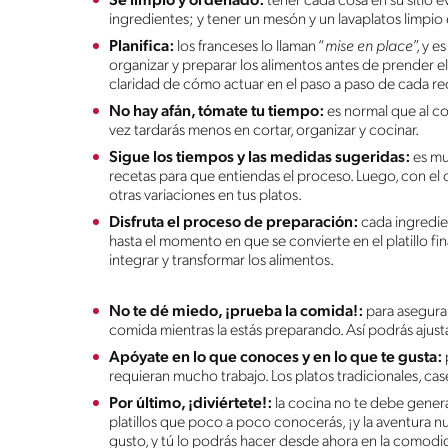
Sé limpio y ordenado:
tener cada cosa en su sitio e
ingredientes; y tener un mesón y un lavaplatos limpio
Planifica:
los franceses lo llaman “
mise en place
”, y 
organizar y preparar los alimentos antes de prender el
claridad de cómo actuar en el paso a paso de cada r
No hay afán, tómate tu tiempo:
es normal que al c
vez tardarás menos en cortar, organizar y cocinar.
Sigue los tiempos y las medidas sugeridas:
es mu
recetas para que entiendas el proceso. Luego, con el 
otras variaciones en tus platos.
Disfruta el proceso de preparación:
cada ingredi
hasta el momento en que se convierte en el platillo fina
integrar y transformar los alimentos.
No te dé miedo, ¡prueba la comida!:
para asegura
comida mientras la estás preparando. Así podrás ajusta
Apóyate en lo que conoces y en lo que te gusta:
requieran mucho trabajo. Los platos tradicionales, cas
Por último, ¡diviértete!:
la cocina no te debe genera
platillos que poco a poco conocerás, ¡y la aventura 
gusto, y tú lo podrás hacer desde ahora en la comodi