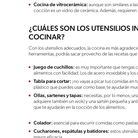
Cocina de vitrocerámica:
aunque son similares a las
cocción es un vidrio de cerámica. Además, requieren 
¿CUÁLES SON LOS UTENSILIOS I
COCINAR?
Con los utensilios adecuados, la cocina es más agradecida
herramientas, podrás sacar provecho de las recetas que
Juego de cuchillos:
es muy importante que tengas cuch
alimentos con facilidad. Los de acero inoxidable y l
Tabla para cortar:
¡no vayas a picar tus comidas en t
plástico que puedes usar como base, te ayudarán mu
Ollas, sartenes y tapas:
necesitas, por lo menos, una
adquiere también un wok) y una sartén pequeña y anti
que te ayudarán en la cocción de los alimentos.
Colador:
esencial para escurrir comidas como pastas,
Cucharones, espátulas y batidores:
estos utensilio
mayor eficacia.