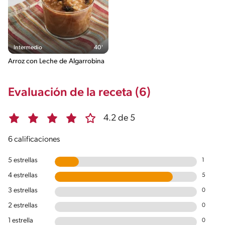
Intermedio
40'
Arroz con Leche de Algarrobina
Evaluación de la receta (6)
4.2 de 5
6 calificaciones
5 estrellas
1
4 estrellas
5
3 estrellas
0
2 estrellas
0
1 estrella
0