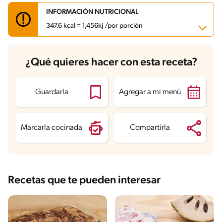
INFORMACIÓN NUTRICIONAL
347.6 kcal = 1,456kj /por porción
Carbohidratos
55.8 g
¿Qué quieres hacer con esta receta?
Energía
347.6 kcal
Grasas
11.3 g
Fibra
4.5 g
Proteína
7.4 g
Guardarla
Agregar a mi menú
Grasas saturadas
8.7 g
Sodio
125.2 mg
Azúcares
37.2 g
Marcarla cocinada
Compartirla
Recetas que te pueden interesar