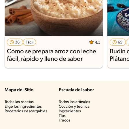
38'
Fácil
65'
4.5
Cómo se prepara arroz con leche
Budín 
fácil, rápido y lleno de sabor
Plátan
Mapa del Sitio
Escuela del sabor
Todas las recetas
Todos los artículos
Elige los ingredientes
Cocción y técnica
Recetarios descargables
Ingredientes
Tips
Trucos