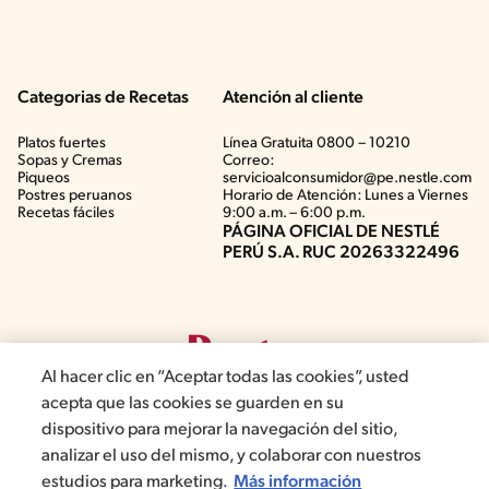
Categorias de Recetas
Atención al cliente
Platos fuertes
Línea Gratuita 0800 – 10210
Sopas y Cremas
Correo:
Piqueos
servicioalconsumidor@pe.nestle.com
Postres peruanos
Horario de Atención: Lunes a Viernes
Recetas fáciles
9:00 a.m. – 6:00 p.m.
PÁGINA OFICIAL DE NESTLÉ
PERÚ S.A. RUC 20263322496
Al hacer clic en “Aceptar todas las cookies”, usted
acepta que las cookies se guarden en su
dispositivo para mejorar la navegación del sitio,
analizar el uso del mismo, y colaborar con nuestros
©2019, Nestlé. Marcas registradas por Société del Produits Nestlé,
estudios para marketing.
Más información