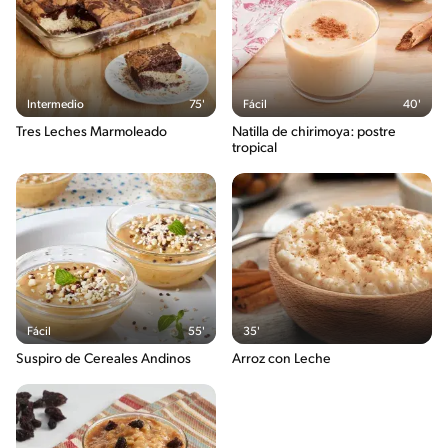
Intermedio
75'
Fácil
40'
Tres Leches Marmoleado
Natilla de chirimoya: postre
tropical
Fácil
55'
35'
Suspiro de Cereales Andinos
Arroz con Leche