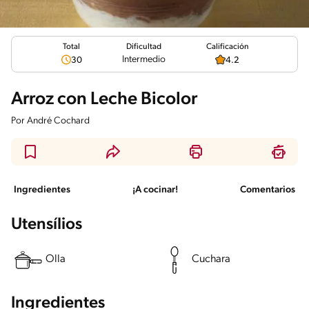
Total
Calificación
Dificultad
Intermedio
30
4.2
Arroz con Leche Bicolor
Por
André Cochard
Ingredientes
¡A cocinar!
Comentarios
Utensílios
Olla
Cuchara
Ingredientes